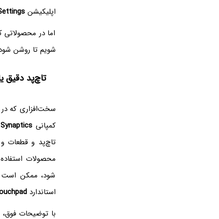
اپلیکیشن
Settings
اما در محصولاتی که
شویم تا روشن شود 
تاچ‌پد دقیق یا Precision Touchpad در ویندوز ۱۰ چگونه کار می
سخت‌افزاری که در 
کمپانی
Synaptics
ک
تاچ‌پد و قطعات و 
محصولات استفاده م
شود، ممکن است درا
استاندارد
Touchpad
با توضیحات فوق، رو