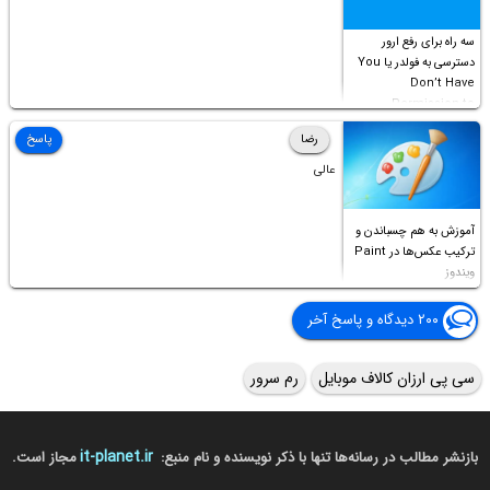
سه راه برای رفع ارور
دسترسی به فولدر یا You
Don’t Have
Permission to
Access this folder
رضا
پاسخ
عالی
آموزش به هم چسباندن و
ترکیب عکس‌ها در Paint
ویندوز
۲۰۰ دیدگاه و پاسخ آخر
سی پی ارزان کالاف موبایل
رم سرور
it-planet.ir
بازنشر مطالب در رسانه‌ها تنها با ذکر نویسنده و نام منبع:
مجاز است.