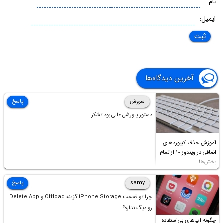
نام:
ایمیل:
آخرین دیدگاه‌ها
سروش
پاسخ
دستور پاورشل عالی بود تشکر
آموزش حذف کیبوردهای
اضافی در ویندوز ۱۰ از تمام
بخش‌ها
samy
پاسخ
چرا تو قسمت iPhone Storage گزینه Offload و Delete App
رو دیگ نداره؟
چگونه اپ‌های بی‌استفاده