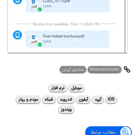
thewindowsclub
سیاره‌ی ‌آی‌تی
موبایل
نرم افزار
iOS
آیپد
آیفون
اندروید
شبکه
مودم و روتر
ویندوز
مطالب مرتبط