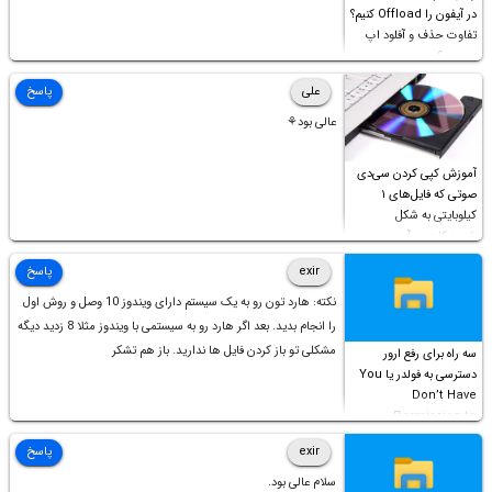
در آیفون را Offload کنیم؟
تفاوت حذف و آفلود اپ
چیست؟
علی
پاسخ
عالی بود⚘
آموزش کپی کردن سی‌دی
صوتی که فایل‌های ۱
کیلوبایتی به شکل
شورت‌کات در آن موجود
است!
exir
پاسخ
نکته: هارد تون رو به یک سیستم دارای ویندوز 10 وصل و روش اول
را انجام بدید. بعد اگر هارد رو به سیستمی با ویندوز مثلا 8 زدید دیگه
مشکلی تو باز کردن فایل ها ندارید. باز هم تشکر
سه راه برای رفع ارور
دسترسی به فولدر یا You
Don’t Have
Permission to
Access this folder
exir
پاسخ
سلام عالی بود.