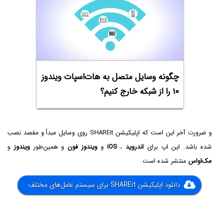
چگونه وسایل متصل به هات‌اسپات ویندوز
۱۰ را از شبکه خارج کنیم؟
و ضرورت آخر این است که اپلیکیشن SHAREit روی وسایل مبدأ و مقصد نصب
شده باشد. این اپ برای
اندروید
،
iOS
و
ویندوز فون
و همین‌طور
ویندوز
و
مک‌او‌اس
منتشر شده است.
دانلود اپلیکیشن SHAREit برای سیستم عامل‌های مختلف