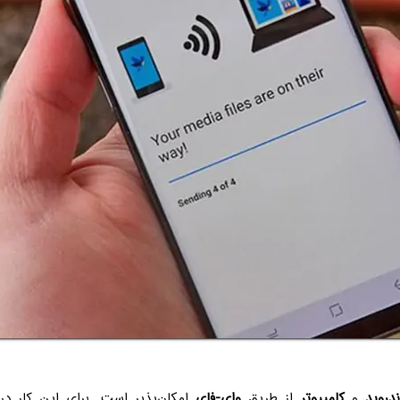
ندروید
و
کامپیوتر
از طریق
وای-فای
امکان‌پذیر است. برای این کار د