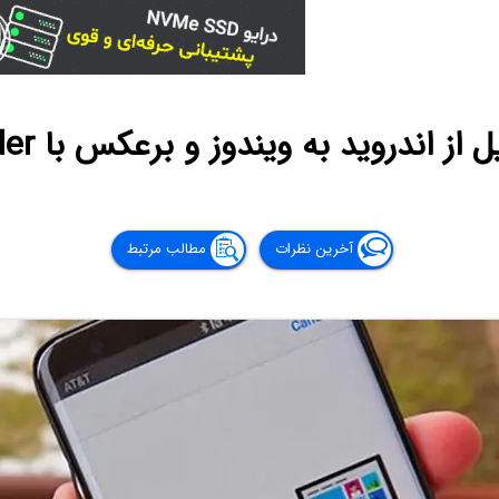
ندروید به ویندوز و برعکس با Xender و وای-فای
آخرین نظرات
مطالب مرتبط