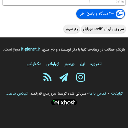
ویندوز
۲۰۰ دیدگاه و پاسخ آخر
سی پی ارزان کالاف موبایل
رم سرور
it-planet.ir
بازنشر مطالب در رسانه‌ها تنها با ذکر نویسنده و نام منبع:
مجاز است.
اندروید
اپل
ویندوز
آی‌او‌اس
مک‌او‌اس
تبلیغات
تماس با ما
افیکس هاست
-
- میزبانی شده توسط سرورهای قدرتمند