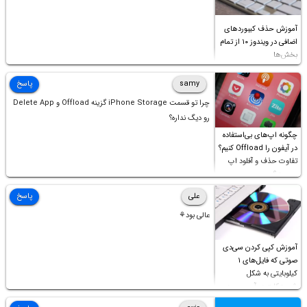
آموزش حذف کیبوردهای
اضافی در ویندوز ۱۰ از تمام
بخش‌ها
samy
پاسخ
چرا تو قسمت iPhone Storage گزینه Offload و Delete App
رو دیگ نداره؟
چگونه اپ‌های بی‌استفاده
در آیفون را Offload کنیم؟
تفاوت حذف و آفلود اپ
چیست؟
علی
پاسخ
عالی بود⚘
آموزش کپی کردن سی‌دی
صوتی که فایل‌های ۱
کیلوبایتی به شکل
شورت‌کات در آن موجود
است!