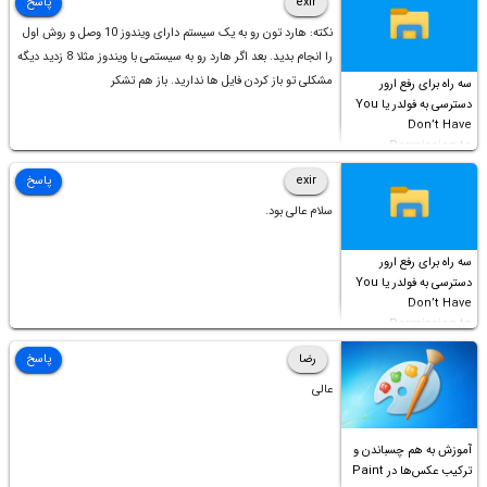
exir
پاسخ
نکته: هارد تون رو به یک سیستم دارای ویندوز 10 وصل و روش اول
را انجام بدید. بعد اگر هارد رو به سیستمی با ویندوز مثلا 8 زدید دیگه
مشکلی تو باز کردن فایل ها ندارید. باز هم تشکر
سه راه برای رفع ارور
دسترسی به فولدر یا You
Don’t Have
Permission to
Access this folder
exir
پاسخ
سلام عالی بود.
سه راه برای رفع ارور
دسترسی به فولدر یا You
Don’t Have
Permission to
Access this folder
رضا
پاسخ
عالی
آموزش به هم چسباندن و
ترکیب عکس‌ها در Paint