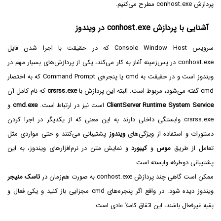
پردازش conhost.exe مطرح می‌کنیم.
آشنایی با پردازش conhost.exe در ویندوز
سرویس Console Window Host که در حقیقت با اجرا شدن فایل
conhost.exe در پس‌زمینه آغاز به کار می‌کند، یکی از پردازش‌های بسیار مهم در
ویندوز است و در حقیقت به cmd یا پنجره‌ی Command Prompt که به اختصار
cmd گفته می‌شود، مربوط است. البته این پردازش با
crsrss.exe
که نام کامل آن
ClientServer Runtime System Service
است نیز در ارتباط است.
cmd.exe
و
crsrss.exe وابستگی داخلی دارند به این معنی که از یکدیگر در اجرا کردن
دستورات و استفاده از ویژگی‌های
ویندوز
پشتیبانی می‌کنند و حتی مواردی مثل
تعامل از طریق
موس
و
کیبورد
و نمایش متن در نرم‌افزارهای ویندوز، به این
پشتیبانی دوطرفه وابسته است.
ممکن است گاهی چند پردازش conhost.exe به صورت هم‌زمان در
تاسک منیجر
ویندوز دیده شود. در واقع اگر پنجره‌های cmd مجزایی باز کنید و یکی فعال و
بقیه غیرفعال باشند، این اتفاق کاملاً عادی است.