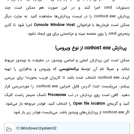
دستورات cmd اجرا کنند و در این صورت هم ممکن است چند
پردازش conhost.exe را در لیست پردازش‌ها مشاهده کنید. به عبارت دیگر
ممکن است فرمان‌ها با فراخوانی
Console Window Host
اجرا شود تا کاربر
پنجره‌ی cmd را روی صفحه نبیند و مزاحمتی برای وی ایجاد نشود.
پردازش conhost.exe از نوع ویروس!
ممکن است این پردازش اصلی و اساسی ویندوز، در حقیقت به ویندوز مربوط
نباشد و صرفاً نام آن توسط
برنامه‌نویسی
که ویروس و بدافزاری را تهیه
کرده، conhost.exe انتخاب شده باشد تا کاربران فریب بخورند! برای بررسی
بیشتر، می‌بایست ابتدا آدرس فایل اجرایی conhost.exe را موردبررسی قرار
دهید. کافی است روی پردازش در تب
Processes
تاسک منیجر راست کلیک
کنید و گزینه‌ی
Open file location
را انتخاب کنید. فولدر مربوطه باز می‌شود.
اگر conhost.exe از پردازش‌های ویندوز باشد، می‌بایست فولدر زیر باز شود:
C:\Windows\System32