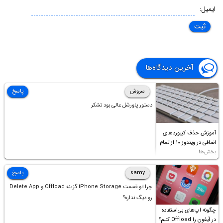
ایمیل:
آخرین دیدگاه‌ها
سروش
پاسخ
دستور پاورشل عالی بود تشکر
آموزش حذف کیبوردهای
اضافی در ویندوز ۱۰ از تمام
بخش‌ها
samy
پاسخ
چرا تو قسمت iPhone Storage گزینه Offload و Delete App
رو دیگ نداره؟
چگونه اپ‌های بی‌استفاده
در آیفون را Offload کنیم؟