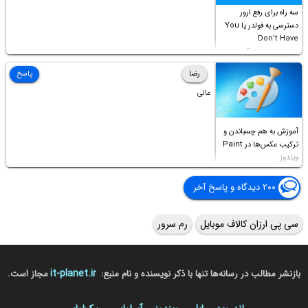
سه راه برای رفع ارور
دسترسی به فولدر یا You
Don’t Have
Permission to
Access this folder
رضا
پاسخ
عالی
آموزش به هم چسباندن و
ترکیب عکس‌ها در Paint
ویندوز
۲۰۰ دیدگاه و پاسخ آخر
سی پی ارزان کالاف موبایل
رم سرور
it-planet.ir
بازنشر مطالب در رسانه‌ها تنها با ذکر نویسنده و نام منبع:
مجاز است.