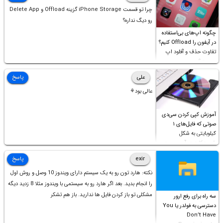
چرا تو قسمت iPhone Storage گزینه Offload و Delete App
رو دیگ نداره؟
چگونه اپ‌های بی‌استفاده
در آیفون را Offload کنیم؟
تفاوت حذف و آفلود اپ
چیست؟
علی
پاسخ
عالی بود⚘
آموزش کپی کردن سی‌دی
صوتی که فایل‌های ۱
کیلوبایتی به شکل
شورت‌کات در آن موجود
است!
exir
پاسخ
نکته: هارد تون رو به یک سیستم دارای ویندوز 10 وصل و روش اول
را انجام بدید. بعد اگر هارد رو به سیستمی با ویندوز مثلا 8 زدید دیگه
مشکلی تو باز کردن فایل ها ندارید. باز هم تشکر
سه راه برای رفع ارور
دسترسی به فولدر یا You
Don’t Have