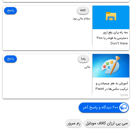
Permission to
Access this folder
exir
پاسخ
سلام عالی بود.
سه راه برای رفع ارور
دسترسی به فولدر یا You
Don’t Have
Permission to
Access this folder
رضا
پاسخ
عالی
آموزش به هم چسباندن و
ترکیب عکس‌ها در Paint
ویندوز
۲۰۰ دیدگاه و پاسخ آخر
سی پی ارزان کالاف موبایل
رم سرور