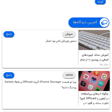
آخرین دیدگاه‌ها
سروش
پاسخ
دستور پاورشل عالی بود تشکر
آموزش حذف کیبوردهای
اضافی در ویندوز ۱۰ از تمام
بخش‌ها
samy
پاسخ
چرا تو قسمت iPhone Storage گزینه Offload و Delete App
رو دیگ نداره؟
چگونه اپ‌های بی‌استفاده
در آیفون را Offload کنیم؟
تفاوت حذف و آفلود اپ
چیست؟