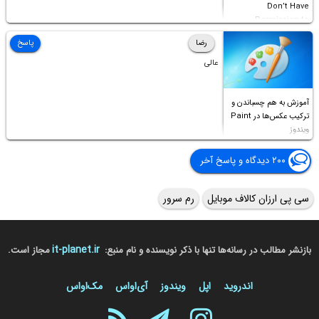
Don’t Have
Permission to
Access this folder
رضا
پاسخ
عالی
آموزش به هم چسباندن و
ترکیب عکس‌ها در Paint
ویندوز
۲۰۰ دیدگاه و پاسخ آخر
سی پی ارزان کالاف موبایل
رم سرور
it-planet.ir
بازنشر مطالب در رسانه‌ها تنها با ذکر نویسنده و نام منبع:
مجاز است.
اندروید
اپل
ویندوز
آی‌او‌اس
مک‌او‌اس