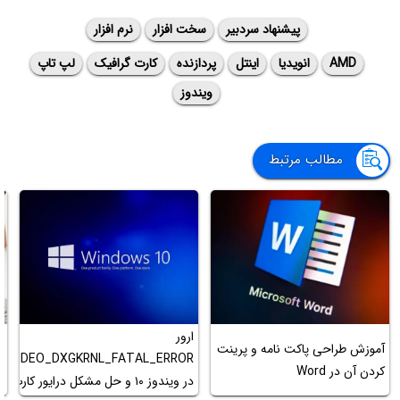
پیشنهاد سردبیر
سخت افزار
نرم افزار
AMD
انویدیا
اینتل
پردازنده
کارت گرافیک
لپ تاپ
ویندوز
مطالب مرتبط
ارور
آموزش طراحی پاکت نامه و پرینت
م
VIDEO_DXGKRNL_FATAL_ERROR
کردن آن در Word
م
در ویندوز ۱۰ و حل مشکل درایور کارت