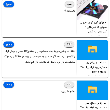
علی
پاسخ
عالی بود⚘
آموزش کپی کردن سی‌دی
صوتی که فایل‌های ۱
کیلوبایتی به شکل
شورت‌کات در آن موجود
است!
exir
پاسخ
نکته: هارد تون رو به یک سیستم دارای ویندوز 10 وصل و روش اول
را انجام بدید. بعد اگر هارد رو به سیستمی با ویندوز مثلا 8 زدید دیگه
مشکلی تو باز کردن فایل ها ندارید. باز هم تشکر
سه راه برای رفع ارور
دسترسی به فولدر یا You
Don’t Have
Permission to
Access this folder
exir
پاسخ
سلام عالی بود.
سه راه برای رفع ارور
دسترسی به فولدر یا You