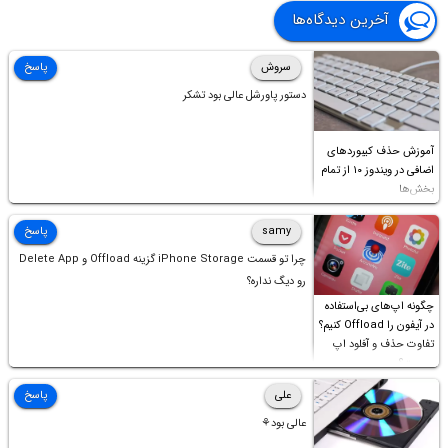
آخرین دیدگاه‌ها
سروش
پاسخ
دستور پاورشل عالی بود تشکر
آموزش حذف کیبوردهای
اضافی در ویندوز ۱۰ از تمام
بخش‌ها
samy
پاسخ
چرا تو قسمت iPhone Storage گزینه Offload و Delete App
رو دیگ نداره؟
چگونه اپ‌های بی‌استفاده
در آیفون را Offload کنیم؟
تفاوت حذف و آفلود اپ
چیست؟
علی
پاسخ
عالی بود⚘