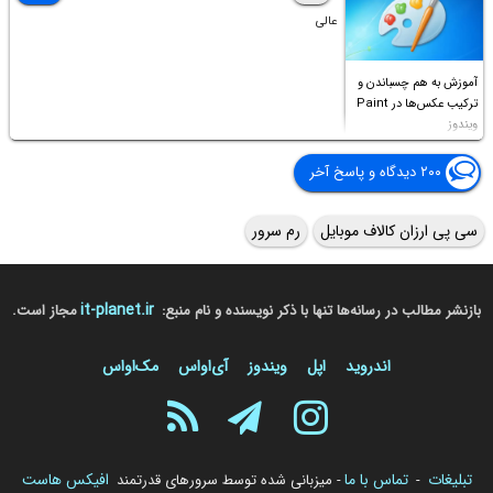
عالی
آموزش به هم چسباندن و
ترکیب عکس‌ها در Paint
ویندوز
۲۰۰ دیدگاه و پاسخ آخر
سی پی ارزان کالاف موبایل
رم سرور
it-planet.ir
بازنشر مطالب در رسانه‌ها تنها با ذکر نویسنده و نام منبع:
مجاز است.
اندروید
اپل
ویندوز
آی‌او‌اس
مک‌او‌اس
تبلیغات
تماس با ما
افیکس هاست
-
- میزبانی شده توسط سرورهای قدرتمند