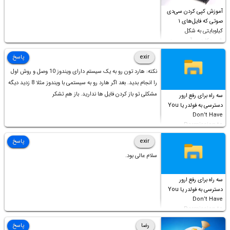
آموزش کپی کردن سی‌دی
صوتی که فایل‌های ۱
کیلوبایتی به شکل
شورت‌کات در آن موجود
است!
exir
پاسخ
نکته: هارد تون رو به یک سیستم دارای ویندوز 10 وصل و روش اول
را انجام بدید. بعد اگر هارد رو به سیستمی با ویندوز مثلا 8 زدید دیگه
مشکلی تو باز کردن فایل ها ندارید. باز هم تشکر
سه راه برای رفع ارور
دسترسی به فولدر یا You
Don’t Have
Permission to
Access this folder
exir
پاسخ
سلام عالی بود.
سه راه برای رفع ارور
دسترسی به فولدر یا You
Don’t Have
Permission to
Access this folder
رضا
پاسخ