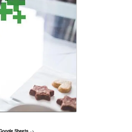
در
Google Sheets