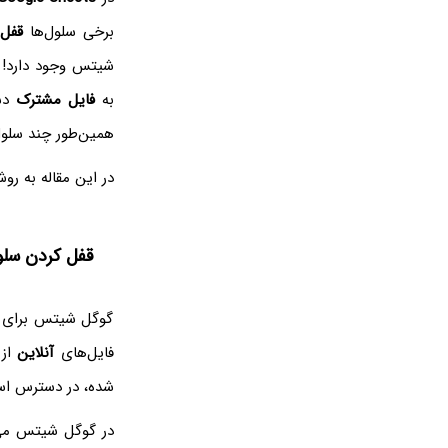
برخی سلول‌ها
قفل
شیتس وجود دارد! ل
به
فایل مشترک
دست
همین‌طور چند سلو
در این مقاله به ر
قفل کردن سلول یا Protect Cell 
گوگل شیتس برای کا
فایل‌های
آنلاین
از 
شده، در دسترس ا
در گوگل شیتس می‌