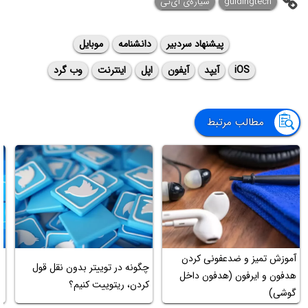
guidingtech
سیاره‌ی ‌آی‌تی
پیشنهاد سردبیر
دانشنامه
موبایل
iOS
آیپد
آیفون
اپل
اینترنت
وب گرد
مطالب مرتبط
آموزش تمیز و ضدعفونی کردن
آ
چگونه در توییتر بدون نقل قول
هدفون و ایرفون (هدفون داخل
پ
کردن، ریتوییت کنیم؟
گوشی)
و