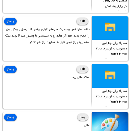
صوتی که فایل‌های ۱
کیلوبایتی به شکل
شورت‌کات در آن موجود
است!
exir
پاسخ
نکته: هارد تون رو به یک سیستم دارای ویندوز 10 وصل و روش اول
را انجام بدید. بعد اگر هارد رو به سیستمی با ویندوز مثلا 8 زدید دیگه
مشکلی تو باز کردن فایل ها ندارید. باز هم تشکر
سه راه برای رفع ارور
دسترسی به فولدر یا You
Don’t Have
Permission to
Access this folder
exir
پاسخ
سلام عالی بود.
سه راه برای رفع ارور
دسترسی به فولدر یا You
Don’t Have
Permission to
Access this folder
رضا
پاسخ
عالی