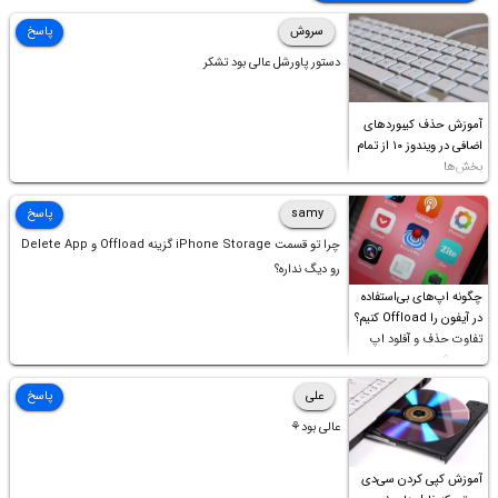
سروش
پاسخ
دستور پاورشل عالی بود تشکر
آموزش حذف کیبوردهای
اضافی در ویندوز ۱۰ از تمام
بخش‌ها
samy
پاسخ
چرا تو قسمت iPhone Storage گزینه Offload و Delete App
رو دیگ نداره؟
چگونه اپ‌های بی‌استفاده
در آیفون را Offload کنیم؟
تفاوت حذف و آفلود اپ
چیست؟
علی
پاسخ
عالی بود⚘
آموزش کپی کردن سی‌دی