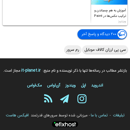
آموزش به هم چسباندن و
ترکیب عکس‌ها در Paint
ویندوز
۲۰۰ دیدگاه و پاسخ آخر
سی پی ارزان کالاف موبایل
رم سرور
it-planet.ir
بازنشر مطالب در رسانه‌ها تنها با ذکر نویسنده و نام منبع:
مجاز است.
اندروید
اپل
ویندوز
آی‌او‌اس
مک‌او‌اس
تبلیغات
تماس با ما
افیکس هاست
-
- میزبانی شده توسط سرورهای قدرتمند