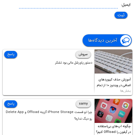
ایمیل:
آخرین دیدگاه‌ها
سروش
پاسخ
دستور پاورشل عالی بود تشکر
آموزش حذف کیبوردهای
اضافی در ویندوز ۱۰ از تمام
بخش‌ها
samy
پاسخ
چرا تو قسمت iPhone Storage گزینه Offload و Delete App
رو دیگ نداره؟
چگونه اپ‌های بی‌استفاده
در آیفون را Offload کنیم؟