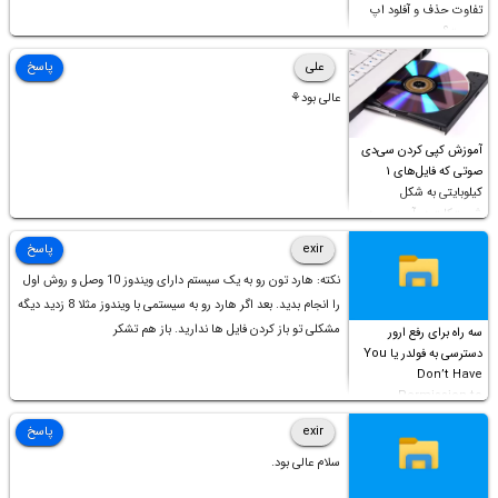
تفاوت حذف و آفلود اپ
چیست؟
علی
پاسخ
عالی بود⚘
آموزش کپی کردن سی‌دی
صوتی که فایل‌های ۱
کیلوبایتی به شکل
شورت‌کات در آن موجود
است!
exir
پاسخ
نکته: هارد تون رو به یک سیستم دارای ویندوز 10 وصل و روش اول
را انجام بدید. بعد اگر هارد رو به سیستمی با ویندوز مثلا 8 زدید دیگه
مشکلی تو باز کردن فایل ها ندارید. باز هم تشکر
سه راه برای رفع ارور
دسترسی به فولدر یا You
Don’t Have
Permission to
Access this folder
exir
پاسخ
سلام عالی بود.