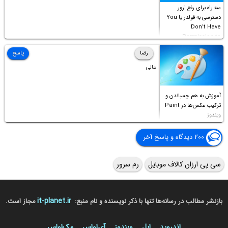
سه راه برای رفع ارور
دسترسی به فولدر یا You
Don’t Have
Permission to
Access this folder
رضا
پاسخ
عالی
آموزش به هم چسباندن و
ترکیب عکس‌ها در Paint
ویندوز
۲۰۰ دیدگاه و پاسخ آخر
سی پی ارزان کالاف موبایل
رم سرور
it-planet.ir
بازنشر مطالب در رسانه‌ها تنها با ذکر نویسنده و نام منبع:
مجاز است.
اندروید
اپل
ویندوز
آی‌او‌اس
مک‌او‌اس