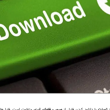
ز
تورنت
با دانلود کردن فایل از
سرور
و
فضای ابری
متفاوت است. فایل‌ها