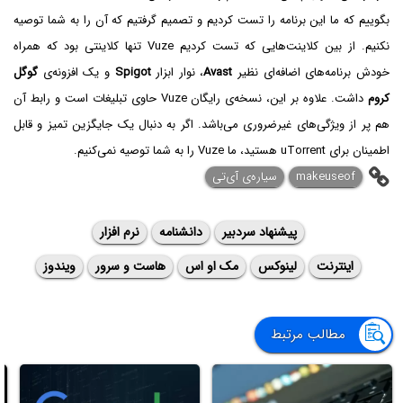
بگوییم که ما این برنامه را تست کردیم و تصمیم گرفتیم که آن را به شما توصیه
نکنیم. از بین کلاینت‌هایی که تست کردیم Vuze تنها کلاینتی بود که همراه
خودش برنامه‌های اضافه‌ای نظیر
Avast
، نوار ابزار
Spigot
و یک افزونه‌ی
گوگل
کروم
داشت. علاوه بر این، نسخه‌ی رایگان Vuze حاوی تبلیغات است و رابط آن
هم پر از ویژگی‌های غیرضروری می‌باشد. اگر به دنبال یک جایگزین تمیز و قابل
اطمینان برای uTorrent هستید، ما Vuze را به شما توصیه نمی‌کنیم.
makeuseof
سیاره‌ی آی‌تی
پیشنهاد سردبیر
دانشنامه
نرم افزار
اینترنت
لینوکس
مک او اس
هاست و سرور
ویندوز
مطالب مرتبط