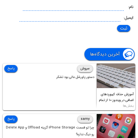
نام:
ایمیل:
آخرین دیدگاه‌ها
سروش
پاسخ
دستور پاورشل عالی بود تشکر
آموزش حذف کیبوردهای
اضافی در ویندوز ۱۰ از تمام
بخش‌ها
samy
پاسخ
چرا تو قسمت iPhone Storage گزینه Offload و Delete App
رو دیگ نداره؟