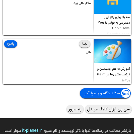
سلام عالی بود.
سه راه برای رفع ارور
دسترسی به فولدر یا You
Don’t Have
Permission to
Access this folder
رضا
پاسخ
عالی
آموزش به هم چسباندن و
ترکیب عکس‌ها در Paint
ویندوز
۲۰۰ دیدگاه و پاسخ آخر
سی پی ارزان کالاف موبایل
رم سرور
it-planet.ir
بازنشر مطالب در رسانه‌ها تنها با ذکر نویسنده و نام منبع:
مجاز است.