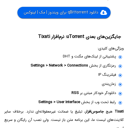
دانلود qBittorrent برای ویندوز | مک | لینوکس
جایگزین‌های بعدی uTorrent: نرم‌افزار Tixati
ویژگی‌های کلیدی:
پشتیبانی از لینک‌های مگنت و DHT
رمزنگاری از بخش
Settings > Network > Connections
فیلترینگ IP
زمان‌بندی
دانلودگر خودکار مبتنی بر
RSS
رابط تحت وب از بخش
Settings > User Interface
Tixati
هیچ
جاسوس‌افزار
، تبلیغ یا ضمانت غیرمعقولانه‌ای ندارد. برخلاف سایر
کلاینت‌های لیست ما، این برنامه متن باز نیست. ولی نصب آن رایگان و سریع