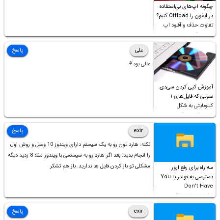
چگونه اپ‌های بی‌استفاده
در آیفون را Offload کنیم؟
تفاوت حذف و آفلود اپ
چیست؟
علی
پاسخ
عالی بود⚘
آموزش کپی کردن سی‌دی
صوتی که فایل‌های ۱
کیلوبایتی به شکل
شورت‌کات در آن موجود
است!
exir
پاسخ
نکته: هارد تون رو به یک سیستم دارای ویندوز 10 وصل و روش اول
را انجام بدید. بعد اگر هارد رو به سیستمی با ویندوز مثلا 8 زدید دیگه
مشکلی تو باز کردن فایل ها ندارید. باز هم تشکر
سه راه برای رفع ارور
دسترسی به فولدر یا You
Don’t Have
Permission to
Access this folder
exir
پاسخ