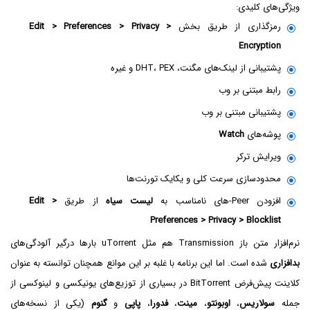
ویژگی‌های کلیدی:
رمزگذاری از طریق بخش
Edit > Preferences > Privacy >
Encryption
پشتیبانی از لینک‌های مگنت، DHT، PEX و غیره
رابط مبتنی بر وب
پشتیبانی مبتنی بر وب
پوشه‌های
Watch
ویرایش ترکر
محدودسازی سرعت کلی و یکایک تورنت‌ها
افزودن Peer-های نامناسب به
لیست سیاه
از طریق
Edit >
Preferences > Privacy > Blocklist
نرم‌افزار متن باز Transmission هم مثل uTorrent بارها درگیر آلودگی‌های
بدافزاری
شده است. اما این برنامه با غلبه بر این موانع همچنان توانسته به عنوان
کلاینت پیش‌فرض BitTorrent در بسیاری از توزیع‌های یونیکسی و لینوکسی از
جمله
سولاریس
،
اوبونتو
،
مینت
،
فدورا
،
پاپی
و
گنوم
(یکی از نسخه‌های