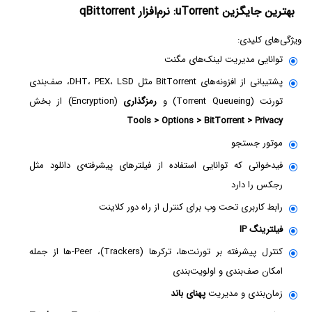
بهترین جایگزین uTorrent: نرم‌افزار qBittorrent
ویژگی‌های کلیدی:
توانایی مدیریت لینک‌های مگنت
پشتیبانی از افزونه‌های BitTorrent مثل DHT، PEX، LSD، صف‌بندی
تورنت (Torrent Queueing) و
رمزگذاری
(Encryption) از بخش
Tools > Options > BitTorrent > Privacy
موتور جستجو
فیدخوانی که توانایی استفاده از فیلترهای پیشرفته‌ی دانلود مثل
رجکس را دارد
رابط کاربری تحت وب برای کنترل از راه دور کلاینت
فیلترینگ IP
کنترل پیشرفته بر تورنت‌ها، ترکرها
(Trackers)
، Peer-ها از جمله
امکان صف‌بندی و اولویت‌بندی
زمان‌بندی و مدیریت
پهنای باند