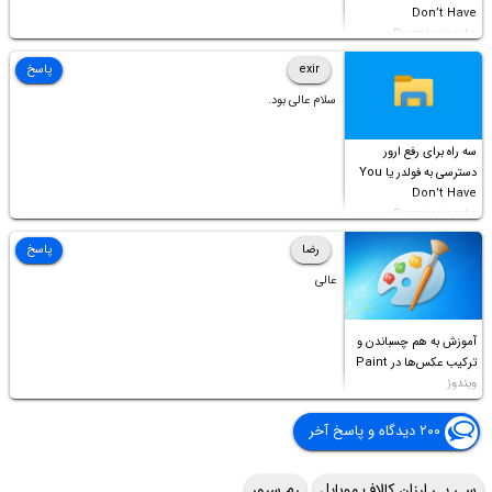
Don’t Have
Permission to
Access this folder
exir
پاسخ
سلام عالی بود.
سه راه برای رفع ارور
دسترسی به فولدر یا You
Don’t Have
Permission to
Access this folder
رضا
پاسخ
عالی
آموزش به هم چسباندن و
ترکیب عکس‌ها در Paint
ویندوز
۲۰۰ دیدگاه و پاسخ آخر
سی پی ارزان کالاف موبایل
رم سرور