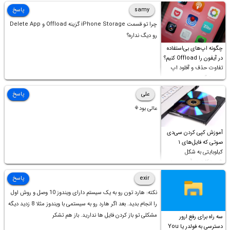
samy
پاسخ
چرا تو قسمت iPhone Storage گزینه Offload و Delete App
رو دیگ نداره؟
چگونه اپ‌های بی‌استفاده
در آیفون را Offload کنیم؟
تفاوت حذف و آفلود اپ
چیست؟
علی
پاسخ
عالی بود⚘
آموزش کپی کردن سی‌دی
صوتی که فایل‌های ۱
کیلوبایتی به شکل
شورت‌کات در آن موجود
است!
exir
پاسخ
نکته: هارد تون رو به یک سیستم دارای ویندوز 10 وصل و روش اول
را انجام بدید. بعد اگر هارد رو به سیستمی با ویندوز مثلا 8 زدید دیگه
مشکلی تو باز کردن فایل ها ندارید. باز هم تشکر
سه راه برای رفع ارور
دسترسی به فولدر یا You