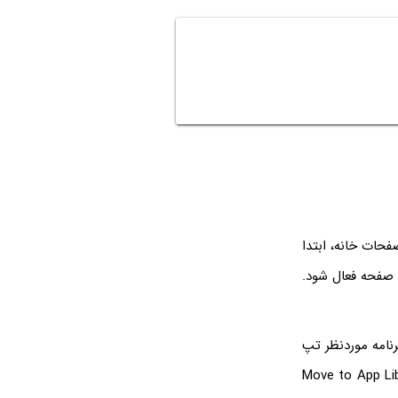
حات خانه، ابتدا
 صفحه فعال شود.
رنامه موردنظر تپ
Move to App Libra را انتخاب کنید. اگر در آیفون شما گزینه‌ی Move to App Library