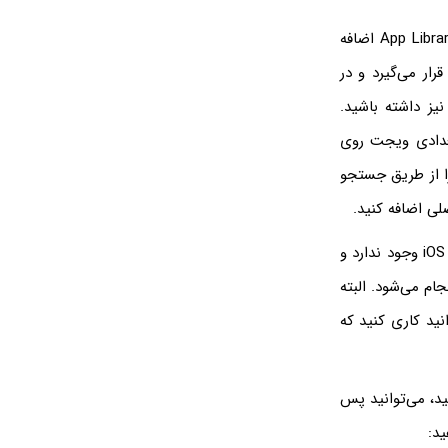
در نسخه‌های اخیر سیستم عامل آیفون یا به عبارت دیگر iOS 14، صفحه‌ی جدیدی به اسم App Library اضافه
ار می‌گیرد و در
یز داشته باشید.
تعدادی ویجت روی
را از طریق جستجو
در پاسخ به این سوال که چگونه در ایفون برنامه مخفی کنیم؟ باید گفت که چنین قابلیتی در iOS وجود ندارد و
جام می‌شود. البته
نید کاری کنید که
ید، می‌توانید پس
ید: