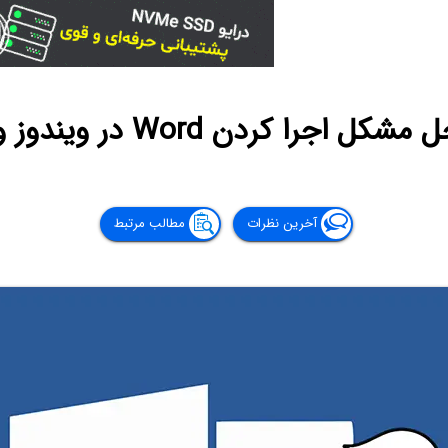
را کردن Word در ویندوز و مک‌او‌اس
آخرین نظرات
مطالب مرتبط