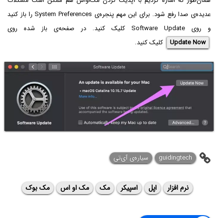
همان‌طور که اشاره کردیم با آپدیت کردن مک‌او‌اس هم ممکن است مشکلات
عدیده‌ی صدا رفع شود. برای این مهم پنجره‌ی System Preferences را باز کنید
و روی Software Update کلیک کنید. در صفحه‌ی باز شده روی
Update Now
کلیک کنید.
guidingtech
سیاره‌ی آی‌تی
نرم افزار
اپل
اسپیکر
مک
مک او اس
مک بوک