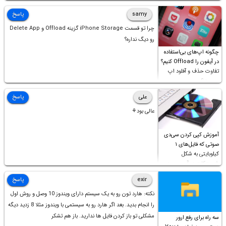
samy
پاسخ
چرا تو قسمت iPhone Storage گزینه Offload و Delete App
رو دیگ نداره؟
چگونه اپ‌های بی‌استفاده
در آیفون را Offload کنیم؟
تفاوت حذف و آفلود اپ
چیست؟
علی
پاسخ
عالی بود⚘
آموزش کپی کردن سی‌دی
صوتی که فایل‌های ۱
کیلوبایتی به شکل
شورت‌کات در آن موجود
است!
exir
پاسخ
نکته: هارد تون رو به یک سیستم دارای ویندوز 10 وصل و روش اول
را انجام بدید. بعد اگر هارد رو به سیستمی با ویندوز مثلا 8 زدید دیگه
مشکلی تو باز کردن فایل ها ندارید. باز هم تشکر
سه راه برای رفع ارور