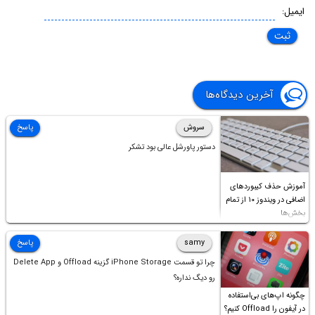
ایمیل:
آخرین دیدگاه‌ها
سروش
پاسخ
دستور پاورشل عالی بود تشکر
آموزش حذف کیبوردهای
اضافی در ویندوز ۱۰ از تمام
بخش‌ها
samy
پاسخ
چرا تو قسمت iPhone Storage گزینه Offload و Delete App
رو دیگ نداره؟
چگونه اپ‌های بی‌استفاده
در آیفون را Offload کنیم؟