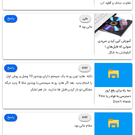
تفاوت حذف و آفلود اپ
چیست؟
علی
پاسخ
عالی بود⚘
آموزش کپی کردن سی‌دی
صوتی که فایل‌های ۱
کیلوبایتی به شکل
شورت‌کات در آن موجود
است!
exir
پاسخ
نکته: هارد تون رو به یک سیستم دارای ویندوز 10 وصل و روش اول
را انجام بدید. بعد اگر هارد رو به سیستمی با ویندوز مثلا 8 زدید دیگه
مشکلی تو باز کردن فایل ها ندارید. باز هم تشکر
سه راه برای رفع ارور
دسترسی به فولدر یا You
Don’t Have
Permission to
Access this folder
exir
پاسخ
سلام عالی بود.