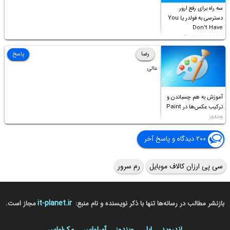
سه راه برای رفع ارور
دسترسی به فولدر یا You
Don’t Have
Permission to
Access this folder
رضا
پاسخ
عالی
آموزش به هم چسباندن و
ترکیب عکس‌ها در Paint
ویندوز
۲۰۰ دیدگاه و پاسخ آخر
سی پی ارزان کالاف موبایل
رم سرور
it-planet.ir
بازنشر مطالب در رسانه‌ها تنها با ذکر نویسنده و نام منبع:
مجاز است.
اندروید
اپل
ویندوز
آی‌او‌اس
مک‌او‌اس