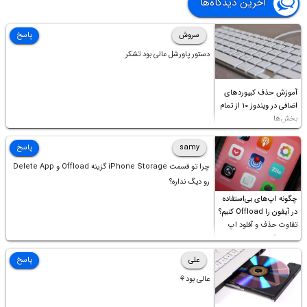
آخرین دیدگاه‌ها
سروش
پاسخ
دستور پاورشل عالی بود تشکر
آموزش حذف کیبوردهای
اضافی در ویندوز ۱۰ از تمام
بخش‌ها
samy
پاسخ
چرا تو قسمت iPhone Storage گزینه Offload و Delete App
رو دیگ نداره؟
چگونه اپ‌های بی‌استفاده
در آیفون را Offload کنیم؟
تفاوت حذف و آفلود اپ
چیست؟
علی
پاسخ
عالی بود⚘