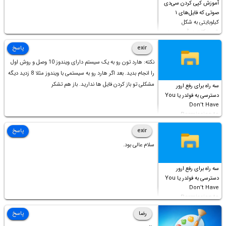
آموزش کپی کردن سی‌دی
صوتی که فایل‌های ۱
کیلوبایتی به شکل
شورت‌کات در آن موجود
است!
exir
پاسخ
نکته: هارد تون رو به یک سیستم دارای ویندوز 10 وصل و روش اول
را انجام بدید. بعد اگر هارد رو به سیستمی با ویندوز مثلا 8 زدید دیگه
مشکلی تو باز کردن فایل ها ندارید. باز هم تشکر
سه راه برای رفع ارور
دسترسی به فولدر یا You
Don’t Have
Permission to
Access this folder
exir
پاسخ
سلام عالی بود.
سه راه برای رفع ارور
دسترسی به فولدر یا You
Don’t Have
Permission to
Access this folder
رضا
پاسخ