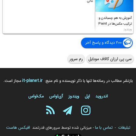
عالی
آموزش به هم چسباندن و
ترکیب عکس‌ها در Paint
ویندوز
۲۰۰ دیدگاه و پاسخ آخر
سی پی ارزان کالاف موبایل
رم سرور
it-planet.ir
بازنشر مطالب در رسانه‌ها تنها با ذکر نویسنده و نام منبع:
مجاز است.
اندروید
اپل
ویندوز
آی‌او‌اس
مک‌او‌اس
تبلیغات
تماس با ما
افیکس هاست
-
- میزبانی شده توسط سرورهای قدرتمند