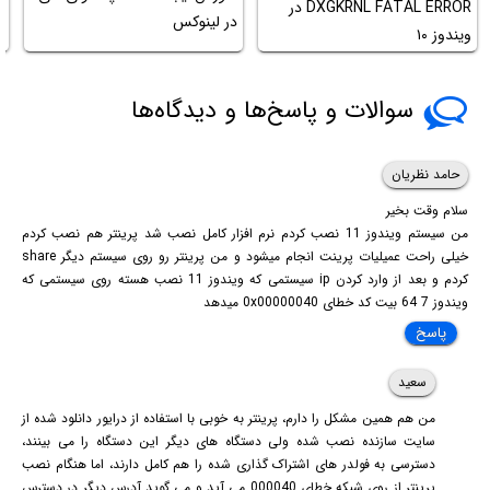
DXGKRNL FATAL ERROR در
در لینوکس
ه
ویندوز ۱۰
سوالات و پاسخ‌ها و دیدگاه‌ها
حامد نظریان
سلام وقت بخیر
من سیستم ویندوز 11 نصب کردم نرم افزار کامل نصب شد پرینتر هم نصب کردم
خیلی راحت عمیلیات پرینت انجام میشود و من پرینتر رو روی سیستم دیگر share
کردم و بعد از وارد کردن ip سیستمی که ویندوز 11 نصب هسته روی سیستمی که
ویندوز 7 64 بیت کد خطای 0x00000040 میدهد
پاسخ
سعید
من هم همین مشکل را دارم، پرینتر به خوبی با استفاده از درایور دانلود شده از
سایت سازنده نصب شده ولی دستگاه های دیگر این دستگاه را می بینند،
دسترسی به فولدر های اشتراک گذاری شده را هم کامل دارند، اما هنگام نصب
پرینتر از روی شبکه خطای 000040 می آید و می گوید آدرس دیگر در دسترس