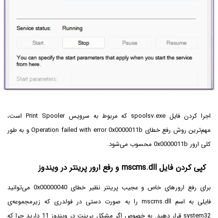
اجرا کردن فایل spoolsv.exe که مربوط به سرویس Print Spooler است،
مهم‌ترین روش رفع
خطای Operation failed with error 0x0000011b
و به طور
کلی ارور 0x0000011b محسوب می‌شود.
کپی کردن فایل mscms.dll و رفع ارور پرینتر در ویندوز
برای رفع ارورهای خاص و عجیب پرینتر نظیر خطای 0x00000040 می‌توانید
فایلی به اسم mscms.dll را به صورت دستی در فولدری که زیرمجموعه‌ی
system32 قرار دهید. به خصوص اگر مشکل پرینت در ویندوز 11 دارید چرا که