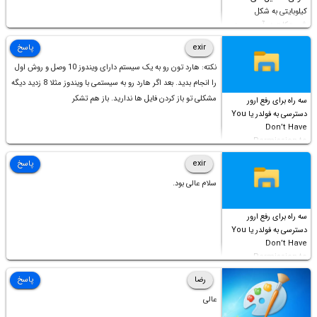
کیلوبایتی به شکل
شورت‌کات در آن موجود
است!
exir
پاسخ
نکته: هارد تون رو به یک سیستم دارای ویندوز 10 وصل و روش اول
را انجام بدید. بعد اگر هارد رو به سیستمی با ویندوز مثلا 8 زدید دیگه
مشکلی تو باز کردن فایل ها ندارید. باز هم تشکر
سه راه برای رفع ارور
دسترسی به فولدر یا You
Don’t Have
Permission to
Access this folder
exir
پاسخ
سلام عالی بود.
سه راه برای رفع ارور
دسترسی به فولدر یا You
Don’t Have
Permission to
Access this folder
رضا
پاسخ
عالی