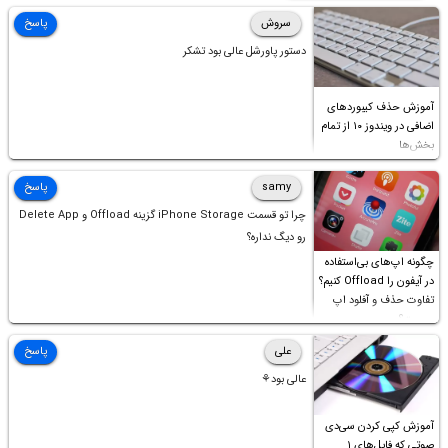
سروش
پاسخ
دستور پاورشل عالی بود تشکر
آموزش حذف کیبوردهای
اضافی در ویندوز ۱۰ از تمام
بخش‌ها
samy
پاسخ
چرا تو قسمت iPhone Storage گزینه Offload و Delete App
رو دیگ نداره؟
چگونه اپ‌های بی‌استفاده
در آیفون را Offload کنیم؟
تفاوت حذف و آفلود اپ
چیست؟
علی
پاسخ
عالی بود⚘
آموزش کپی کردن سی‌دی
صوتی که فایل‌های ۱