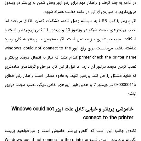
در ادامه به چند ترفند و راهکار مهم برای رفع ارور وصل شدن به پرینتر در ویندوز
می‌پردازیم. با سیاره‌ی آی‌تی در ادامه مطلب همراه شوید.
اگر پرینتر با کابل USB به سیستم وصل شده، مشکلات کمتری اتفاق می‌افتد اما
نصب پرینترهای تحت شبکه در ویندوز 10 و ویندوز 11 کمی پیچیده‌تر است و
اسکالات عجیب بیشتری نیز محتمل است. اگر دسترسی به پرینتر به کلی وجود
نداشته باشد، می‌بایست برای رفع ارور windows could not connect to the
printer check the printer name اقدام کنید که نیاز به اتصال مجدد پرینتر و
نصب کردن مجدد درایور آن دارد. اما قبل از این کار، مراحل و ترفندهای ساده‌تری
که شاید مشکل را حل کند، بررسی کنید. به علاوه ممکن است راهکار رفع خطای
0x0000011b در ویندوز 7 و همین‌طور ارورهای خاص دیگر، نصب مجدد درایور
نباشد.
خاموشی پرینتر و خرابی کابل علت ارور Windows could not
connect to the printer
نکته‌ی جالب این است که گاهی پرینتر خاموش است و می‌خواهیم پرینت
بگیریم و ویندوز اروری شبیه به Windows could not connect to the printer