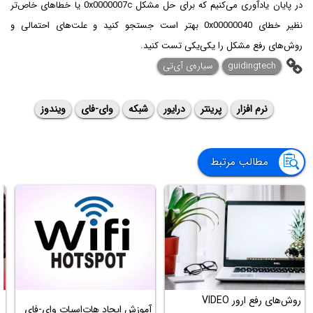
در پایان یادآوری می‌کنیم که برای حل مشکل 0x0000007c یا خطاهای خاص‌تر
نظیر خطای 0x00000040 بهتر است جستجو کنید و علت‌های احتمالی و
روش‌های رفع مشکل را یکی‌یکی تست کنید.
guidingtech
سیاره‌ی آی‌تی
نرم افزار
پرینتر
درایور
شبکه
وای-فای
ویندوز
مطالب مرتبط
روش‌های رفع ارور VIDEO
آموزش ایجاد هات‌اسپات وای-فای
ر