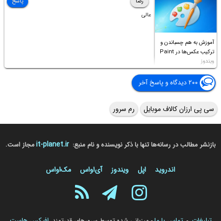
رضا
پاسخ
عالی
آموزش به هم چسباندن و
ترکیب عکس‌ها در Paint
ویندوز
۲۰۰ دیدگاه و پاسخ آخر
سی پی ارزان کالاف موبایل
رم سرور
it-planet.ir
بازنشر مطالب در رسانه‌ها تنها با ذکر نویسنده و نام منبع:
مجاز است.
اندروید
اپل
ویندوز
آی‌او‌اس
مک‌او‌اس
تبلیغات
تماس با ما
افیکس هاست
-
- میزبانی شده توسط سرورهای قدرتمند