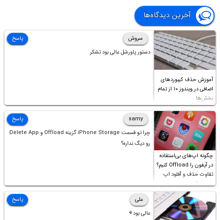
آخرین دیدگاه‌ها
سروش
پاسخ
دستور پاورشل عالی بود تشکر
آموزش حذف کیبوردهای
اضافی در ویندوز ۱۰ از تمام
بخش‌ها
samy
پاسخ
چرا تو قسمت iPhone Storage گزینه Offload و Delete App
رو دیگ نداره؟
چگونه اپ‌های بی‌استفاده
در آیفون را Offload کنیم؟
تفاوت حذف و آفلود اپ
چیست؟
علی
پاسخ
عالی بود⚘