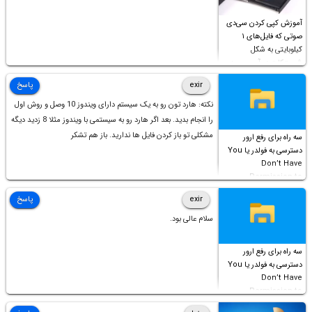
آموزش کپی کردن سی‌دی
صوتی که فایل‌های ۱
کیلوبایتی به شکل
شورت‌کات در آن موجود
است!
exir
پاسخ
نکته: هارد تون رو به یک سیستم دارای ویندوز 10 وصل و روش اول
را انجام بدید. بعد اگر هارد رو به سیستمی با ویندوز مثلا 8 زدید دیگه
مشکلی تو باز کردن فایل ها ندارید. باز هم تشکر
سه راه برای رفع ارور
دسترسی به فولدر یا You
Don’t Have
Permission to
Access this folder
exir
پاسخ
سلام عالی بود.
سه راه برای رفع ارور
دسترسی به فولدر یا You
Don’t Have
Permission to
Access this folder