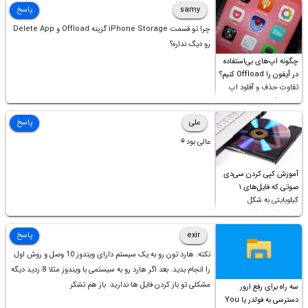
samy
پاسخ
چرا تو قسمت iPhone Storage گزینه Offload و Delete App
رو دیگ نداره؟
چگونه اپ‌های بی‌استفاده
در آیفون را Offload کنیم؟
تفاوت حذف و آفلود اپ
چیست؟
علی
پاسخ
عالی بود⚘
آموزش کپی کردن سی‌دی
صوتی که فایل‌های ۱
کیلوبایتی به شکل
شورت‌کات در آن موجود
است!
exir
پاسخ
نکته: هارد تون رو به یک سیستم دارای ویندوز 10 وصل و روش اول
را انجام بدید. بعد اگر هارد رو به سیستمی با ویندوز مثلا 8 زدید دیگه
مشکلی تو باز کردن فایل ها ندارید. باز هم تشکر
سه راه برای رفع ارور
دسترسی به فولدر یا You