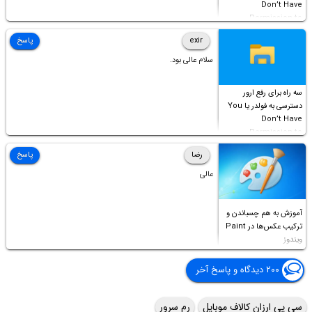
Don’t Have
Permission to
Access this folder
exir
پاسخ
سلام عالی بود.
سه راه برای رفع ارور
دسترسی به فولدر یا You
Don’t Have
Permission to
Access this folder
رضا
پاسخ
عالی
آموزش به هم چسباندن و
ترکیب عکس‌ها در Paint
ویندوز
۲۰۰ دیدگاه و پاسخ آخر
سی پی ارزان کالاف موبایل
رم سرور