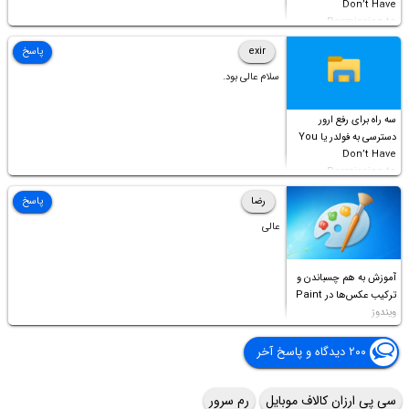
Don’t Have
Permission to
Access this folder
exir
پاسخ
سلام عالی بود.
سه راه برای رفع ارور
دسترسی به فولدر یا You
Don’t Have
Permission to
Access this folder
رضا
پاسخ
عالی
آموزش به هم چسباندن و
ترکیب عکس‌ها در Paint
ویندوز
۲۰۰ دیدگاه و پاسخ آخر
سی پی ارزان کالاف موبایل
رم سرور