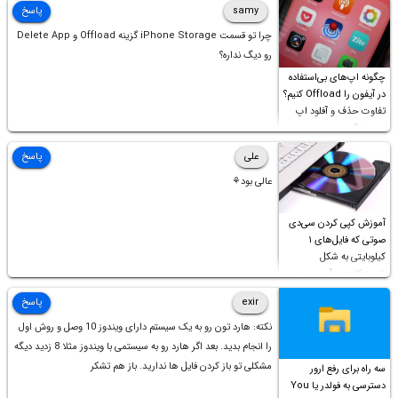
samy
پاسخ
چرا تو قسمت iPhone Storage گزینه Offload و Delete App
رو دیگ نداره؟
چگونه اپ‌های بی‌استفاده
در آیفون را Offload کنیم؟
تفاوت حذف و آفلود اپ
چیست؟
علی
پاسخ
عالی بود⚘
آموزش کپی کردن سی‌دی
صوتی که فایل‌های ۱
کیلوبایتی به شکل
شورت‌کات در آن موجود
است!
exir
پاسخ
نکته: هارد تون رو به یک سیستم دارای ویندوز 10 وصل و روش اول
را انجام بدید. بعد اگر هارد رو به سیستمی با ویندوز مثلا 8 زدید دیگه
مشکلی تو باز کردن فایل ها ندارید. باز هم تشکر
سه راه برای رفع ارور
دسترسی به فولدر یا You