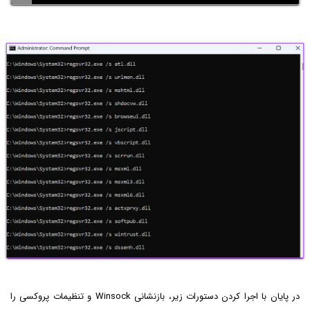
در پایان با اجرا کردن دستورات زیر، بازنشانی Winsock و تنظیمات پروکسی را