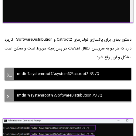
دستور بعدی برای پاکسازی فولدرهای Catroot2 و SoftwareDistribution کاربرد
دارد که هر دو به سرویس انتقال اطلاعات در پس‌زمینه مربوط است و ممکن است
مشکل و ارور رفع شود:
rmdir %systemroot%\system32\catroot2 /S /Q
rmdir %systemroot%\SoftwareDistribution /S /Q