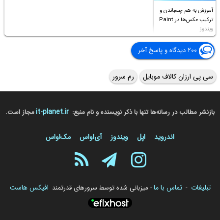
آموزش به هم چسباندن و
ترکیب عکس‌ها در Paint
ویندوز
۲۰۰ دیدگاه و پاسخ آخر
سی پی ارزان کالاف موبایل
رم سرور
it-planet.ir
بازنشر مطالب در رسانه‌ها تنها با ذکر نویسنده و نام منبع:
مجاز است.
اندروید
اپل
ویندوز
آی‌او‌اس
مک‌او‌اس
تبلیغات
تماس با ما
افیکس هاست
-
- میزبانی شده توسط سرورهای قدرتمند