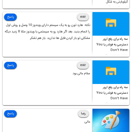
کیلوبایتی به شکل
شورت‌کات در آن موجود
است!
exir
پاسخ
نکته: هارد تون رو به یک سیستم دارای ویندوز 10 وصل و روش اول
را انجام بدید. بعد اگر هارد رو به سیستمی با ویندوز مثلا 8 زدید دیگه
مشکلی تو باز کردن فایل ها ندارید. باز هم تشکر
سه راه برای رفع ارور
دسترسی به فولدر یا You
Don’t Have
Permission to
Access this folder
exir
پاسخ
سلام عالی بود.
سه راه برای رفع ارور
دسترسی به فولدر یا You
Don’t Have
Permission to
Access this folder
رضا
پاسخ
عالی