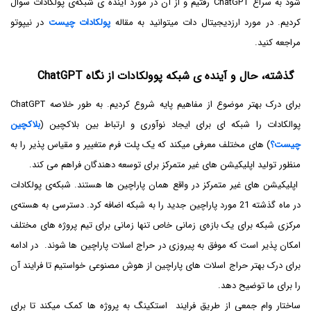
شود به سراغ ChatGPT رفتیم و از آن در مورد آینده ی شبکه‌ی پولکادات سوال
کردیم. در مورد ارزدیجیتال دات میتوانید به مقاله
پولکادات چیست
در نیپوتو
مراجعه کنید.
گذشته، حال و آینده ی شبکه پوولکادات از نگاه ChatGPT
برای درک بهتر موضوع از مفاهیم پایه شروع کردیم. به طور خلاصه ChatGPT
پوالکادات را شبکه ای برای ایجاد نوآوری و ارتباط بین بلاکچین (
بلاکچین
چیست؟
) های مختلف معرفی میکند که یک پلت فرم متغییر و مقیاس پذیر را به
منظور تولید اپلیکیشن های غیر متمرکز برای توسعه دهندگان فراهم می کند.
اپلیکیشن های غیر متمرکز در واقع همان پاراچین ها هستند. شبکه‌ی پولکادات
در ماه گذشته 21 مورد پاراچین جدید را به شبکه اضافه کرد. دسترسی به هسته‌ی
مرکزی شبکه برای یک بازه‌ی زمانی خاص تنها زمانی برای تیم پروژه های مختلف
امکان پذیر است که موفق به پیروزی در حراج اسلات پاراچین ها شوند. در ادامه
برای درک بهتر حراج اسلات های پاراچین از هوش مصنوعی خواستیم تا فرایند آن
را برای ما توضیح دهد.
ساختار وام جمعی از طریق فرایند استکینگ به پروژه ها کمک میکند تا برای