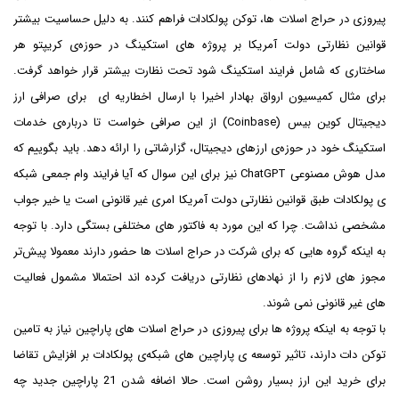
پیروزی در حراج اسلات ها، توکن پولکادات فراهم کنند. به دلیل حساسیت بیشتر
قوانین نظارتی دولت آمریکا بر پروژه های استکینگ در حوزه‌ی کریپتو هر
ساختاری که شامل فرایند استکینگ شود تحت نظارت بیشتر قرار خواهد گرفت.
برای مثال کمیسیون ارواق بهادار اخیرا با ارسال اخطاریه ای برای صرافی ارز
دیجیتال کوین بیس (Coinbase) از این صرافی خواست تا درباره‌ی خدمات
استکینگ خود در حوزه‌ی ارزهای دیجیتال، گزارشاتی را ارائه دهد. باید بگوییم که
مدل هوش مصنوعی ChatGPT نیز برای این سوال که آیا فرایند وام جمعی شبکه
ی پولکادات طبق قوانین نظارتی دولت آمریکا امری غیر قانونی است یا خیر جواب
مشخصی نداشت. چرا که این مورد به فاکتور های مختلفی بستگی دارد. با توجه
به اینکه گروه هایی که برای شرکت در حراج اسلات ها حضور دارند معمولا پیش‌تر
مجوز های لازم را از نهادهای نظارتی دریافت کرده اند احتمالا مشمول فعالیت
های غیر قانونی نمی شوند.
با توجه به اینکه پروژه ها برای پیروزی در حراج اسلات های پاراچین نیاز به تامین
توکن دات دارند، تاثیر توسعه ی پاراچین های شبکه‌ی پولکادات بر افزایش تقاضا
برای خرید این ارز بسیار روشن است. حالا اضافه شدن 21 پاراچین جدید چه