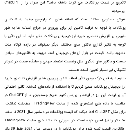
تاثیری بر قیمت پوالکادات می تواند داشته باشد؟ این سوال را از ChatGPT
پرسیدیم.
هوش مصنوعی معتقد است که اضافه شدن 21 پاراچین جدید به شبکه ی
پولکادات با توجه به فرایند تامین ارز برای پیروزی در حراج اسلات ها به طور
طبیعی بر افزایش تقاضای خرید ارز دیجیتال پولکادات تاثیر دارد اما این تاثیر با
توجه به تاثیر گذاری فاکتور های مختلف دیگر نمیتواند در بازده کوتاه مدت
مشهود باشد. قیمت در بازار ارزهای دیجیتال فقط مربوط به فاکتورهای بنیادی
نیست و فاکتور های دیگری مثل وضعیت اقتصاد جهانی و جایگاه قیمت در نمودار
تکنیکال نیز بسیار تعیین کننده هستند.
با توجه به قابل درک بودن تاثیر اضافه شدن پارچین ها بر افزایش تقاضای خرید
ارز دیجیتال پولکادات سعی کردیم تا با استفاده از داده‌های گذشته، تاثیر احتمالی
آن بر قیمت این ارز در آینده را بررسی کنیم. نتایج جستجوی ما از ChatGPT در
مقایسه با داده های استخراج شده از سایت Tradingview مطابقت نداشت.
برای مثال ChatGPT ادعا میکند که قیمت پولکادات در دسامبر سال 2021 تا سقف
52 دلار را نیز لمس کرده است. در صورتی که داده های سایت Tradingview
بالاترین قیمت ثبت شده برای پولکادات را در دسامبر سال 2021 فقط 39 دلار