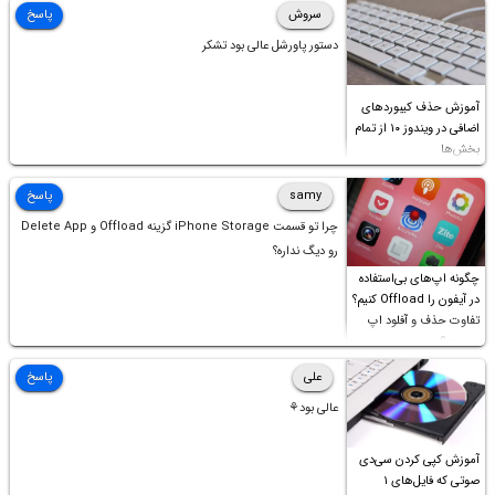
سروش
پاسخ
دستور پاورشل عالی بود تشکر
آموزش حذف کیبوردهای
اضافی در ویندوز ۱۰ از تمام
بخش‌ها
samy
پاسخ
چرا تو قسمت iPhone Storage گزینه Offload و Delete App
رو دیگ نداره؟
چگونه اپ‌های بی‌استفاده
در آیفون را Offload کنیم؟
تفاوت حذف و آفلود اپ
چیست؟
علی
پاسخ
عالی بود⚘
آموزش کپی کردن سی‌دی
صوتی که فایل‌های ۱