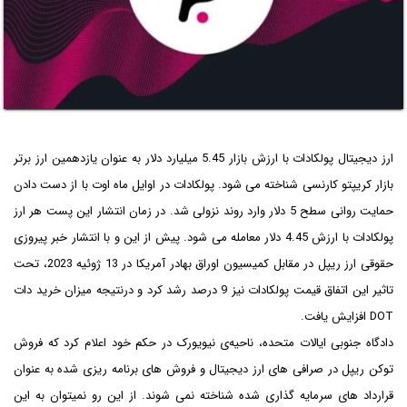
ارز دیجیتال پولکادات با ارزش بازار 5.45 میلیارد دلار به عنوان یازدهمین ارز برتر
بازار کریپتو کارنسی شناخته می شود. پولکادات در اوایل ماه اوت با از دست دادن
حمایت روانی سطح 5 دلار وارد روند نزولی شد. در زمان انتشار این پست هر ارز
پولکادات با ارزش 4.45 دلار معامله می شود. پیش از این و با انتشار خبر پیروزی
حقوقی ارز ریپل در مقابل کمیسیون اوراق بهادر آمریکا در 13 ژوئیه 2023، تحت
تاثیر این اتفاق قیمت پولکادات نیز 9 درصد رشد کرد و درنتیجه میزان خرید دات
DOT افزایش یافت.
دادگاه جنوبی ایالات متحده، ناحیه‌ی نیویورک در حکم خود اعلام کرد که فروش
توکن ریپل در صرافی های ارز دیجیتال و فروش های برنامه ریزی شده به عنوان
قرارداد های سرمایه گذاری شده شناخته نمی شوند. از این رو نمیتوان به این