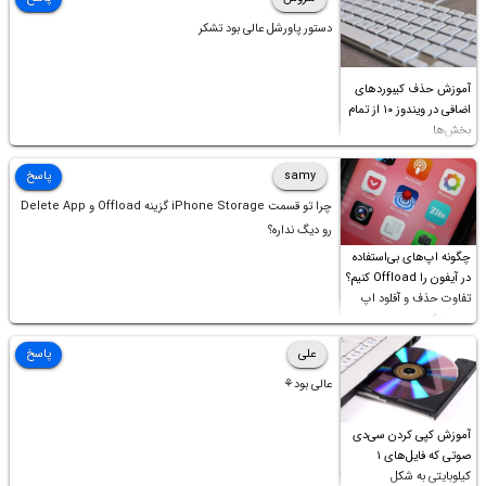
دستور پاورشل عالی بود تشکر
آموزش حذف کیبوردهای
اضافی در ویندوز ۱۰ از تمام
بخش‌ها
samy
پاسخ
چرا تو قسمت iPhone Storage گزینه Offload و Delete App
رو دیگ نداره؟
چگونه اپ‌های بی‌استفاده
در آیفون را Offload کنیم؟
تفاوت حذف و آفلود اپ
چیست؟
علی
پاسخ
عالی بود⚘
آموزش کپی کردن سی‌دی
صوتی که فایل‌های ۱
کیلوبایتی به شکل