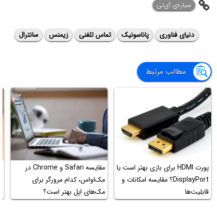
‌سیاره‌ی آی‌تی
دنیای فناوری
پاناسونیک
تماس تلفنی
زیمنس
سانترال
مطالب مرتبط
پورت HDMI‌ برای بازی بهتر است یا
مقایسه Safari و Chrome در
DisplayPort؟ مقایسه امکانات و
مک‌او‌اس، کدام مرورگر برای
قابلیت‌ها
مک‌های اپل بهتر است؟
ک