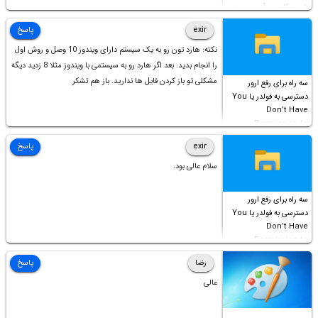
شورت‌کات در آن موجود
است!
exir
پاسخ
نکته: هارد تون رو به یک سیستم دارای ویندوز 10 وصل و روش اول
را انجام بدید. بعد اگر هارد رو به سیستمی با ویندوز مثلا 8 زدید دیگه
مشکلی تو باز کردن فایل ها ندارید. باز هم تشکر
سه راه برای رفع ارور
دسترسی به فولدر یا You
Don’t Have
Permission to
Access this folder
exir
پاسخ
سلام عالی بود.
سه راه برای رفع ارور
دسترسی به فولدر یا You
Don’t Have
Permission to
Access this folder
رضا
پاسخ
عالی