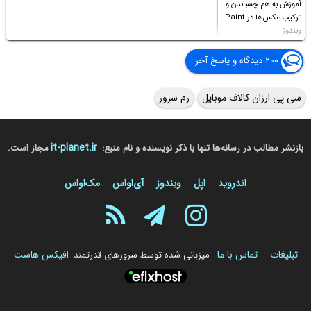
آموزش به هم چسباندن و
ترکیب عکس‌ها در Paint
ویندوز
۲۰۰ دیدگاه و پاسخ آخر
سی پی ارزان کالاف موبایل
رم سرور
it-planet.ir
بازنشر مطالب در رسانه‌ها تنها با ذکر نویسنده و نام منبع:
مجاز است.
اندروید
اپل
ویندوز
آی‌او‌اس
مک‌او‌اس
تبلیغات
تماس با ما
افیکس هاست
-
- میزبانی شده توسط سرورهای قدرتمند