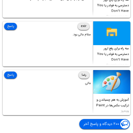
دسترسی به فولدر یا You
Don’t Have
Permission to
Access this folder
exir
پاسخ
سلام عالی بود.
سه راه برای رفع ارور
دسترسی به فولدر یا You
Don’t Have
Permission to
Access this folder
رضا
پاسخ
عالی
آموزش به هم چسباندن و
ترکیب عکس‌ها در Paint
ویندوز
۲۰۰ دیدگاه و پاسخ آخر