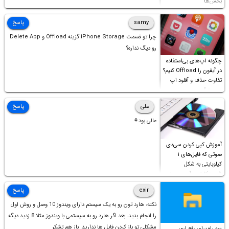
بخش‌ها
samy
پاسخ
چرا تو قسمت iPhone Storage گزینه Offload و Delete App
رو دیگ نداره؟
چگونه اپ‌های بی‌استفاده
در آیفون را Offload کنیم؟
تفاوت حذف و آفلود اپ
چیست؟
علی
پاسخ
عالی بود⚘
آموزش کپی کردن سی‌دی
صوتی که فایل‌های ۱
کیلوبایتی به شکل
شورت‌کات در آن موجود
است!
exir
پاسخ
نکته: هارد تون رو به یک سیستم دارای ویندوز 10 وصل و روش اول
را انجام بدید. بعد اگر هارد رو به سیستمی با ویندوز مثلا 8 زدید دیگه
مشکلی تو باز کردن فایل ها ندارید. باز هم تشکر
سه راه برای رفع ارور