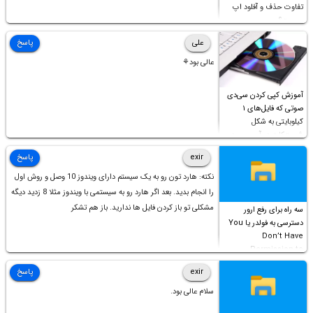
تفاوت حذف و آفلود اپ
چیست؟
علی
پاسخ
عالی بود⚘
آموزش کپی کردن سی‌دی
صوتی که فایل‌های ۱
کیلوبایتی به شکل
شورت‌کات در آن موجود
است!
exir
پاسخ
نکته: هارد تون رو به یک سیستم دارای ویندوز 10 وصل و روش اول
را انجام بدید. بعد اگر هارد رو به سیستمی با ویندوز مثلا 8 زدید دیگه
مشکلی تو باز کردن فایل ها ندارید. باز هم تشکر
سه راه برای رفع ارور
دسترسی به فولدر یا You
Don’t Have
Permission to
Access this folder
exir
پاسخ
سلام عالی بود.