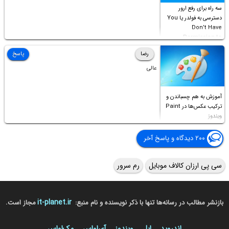
سه راه برای رفع ارور
دسترسی به فولدر یا You
Don’t Have
Permission to
Access this folder
رضا
پاسخ
عالی
آموزش به هم چسباندن و
ترکیب عکس‌ها در Paint
ویندوز
۲۰۰ دیدگاه و پاسخ آخر
سی پی ارزان کالاف موبایل
رم سرور
it-planet.ir
بازنشر مطالب در رسانه‌ها تنها با ذکر نویسنده و نام منبع:
مجاز است.
اندروید
اپل
ویندوز
آی‌او‌اس
مک‌او‌اس