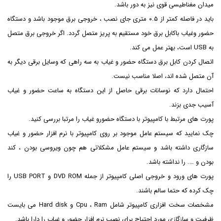
میدان مغناطیسی قوی نیز به دور باشد.
باید در فاصله کمتر از ۰.۵ متری جای نصب ، خروجی برق موجود باشد و دستگاه
حضور و‌غیاب باکابل برق خود مستقیم به پریز متصل گردد. اگر خروجی برق متصل
به USB است، بهتر عمل می کند.
اتصال کردن کابل برق دستگاه حضور و غیاب به سه راهی که وسایل برقی دیگر به
آن متصل شده اند، اصلا مناسب نیست.
احتمال دارد که نوسانات برقی حاصل از این دستگاه به ساعت حضور و غیاب
آسیب جدی بزند.
پورت های مرتبط با کامپیوتر با دستگاه حضورو غیاب را مرتبا بررسی کنید.
چک نمایید که سیستم عامل موجود بر روی کامپیوتر با نرم افزار حضور و غیاب
سازگاری داشته باشد و سیستم عامل مشکلاتی هم چون ویروسی بودن ، کند
بودن و …. را نداشته باشد.
پورت های ورود و خروجی اصلی کامپیوتر از جمله DVD ROM و USB PORT را
چک کرده که حتما سالم باشند.
مشخصات سخت افزاری کامپیوتر شامل Cpu ، Ram و Hard disk می بایست
ظرفیت و سازگازی مورد احتیاج برای نصب نرم افزار حضور و غیاب را دارا باشد.