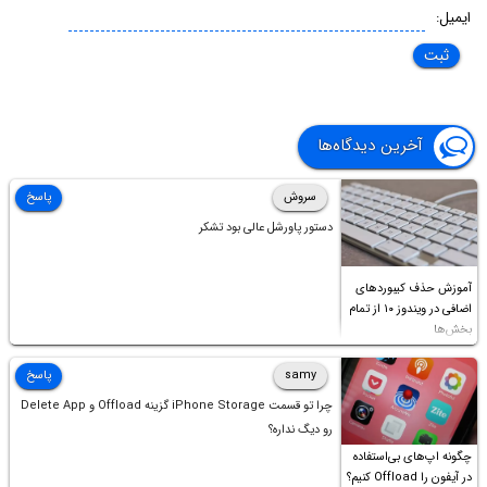
ایمیل:
آخرین دیدگاه‌ها
سروش
پاسخ
دستور پاورشل عالی بود تشکر
آموزش حذف کیبوردهای
اضافی در ویندوز ۱۰ از تمام
بخش‌ها
samy
پاسخ
چرا تو قسمت iPhone Storage گزینه Offload و Delete App
رو دیگ نداره؟
چگونه اپ‌های بی‌استفاده
در آیفون را Offload کنیم؟