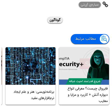
‌سیاره‌ی آی‌تی
گوناگون
مطالب مرتبط
فایروال چیست؟ معرفی انواع
برنامه‌نویسی: هنر و علم ایجاد
ا
دیواره آتش + کاربرد و مزایا و
نرم‌افزارهای مفید
آ
معایب