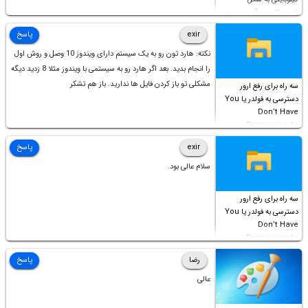
شورت‌کات در آن موجود
است!
exir
پاسخ
نکته: هارد تون رو به یک سیستم دارای ویندوز 10 وصل و روش اول
را انجام بدید. بعد اگر هارد رو به سیستمی با ویندوز مثلا 8 زدید دیگه
مشکلی تو باز کردن فایل ها ندارید. باز هم تشکر
سه راه برای رفع ارور
دسترسی به فولدر یا You
Don’t Have
Permission to
Access this folder
exir
پاسخ
سلام عالی بود.
سه راه برای رفع ارور
دسترسی به فولدر یا You
Don’t Have
Permission to
Access this folder
رضا
پاسخ
عالی