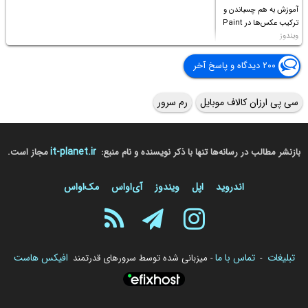
آموزش به هم چسباندن و
ترکیب عکس‌ها در Paint
ویندوز
۲۰۰ دیدگاه و پاسخ آخر
سی پی ارزان کالاف موبایل
رم سرور
it-planet.ir
بازنشر مطالب در رسانه‌ها تنها با ذکر نویسنده و نام منبع:
مجاز است.
اندروید
اپل
ویندوز
آی‌او‌اس
مک‌او‌اس
تبلیغات
تماس با ما
افیکس هاست
-
- میزبانی شده توسط سرورهای قدرتمند