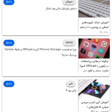
سروش
پاسخ
دستور پاورشل عالی بود تشکر
آموزش حذف کیبوردهای
اضافی در ویندوز ۱۰ از تمام
بخش‌ها
samy
پاسخ
چرا تو قسمت iPhone Storage گزینه Offload و Delete App
رو دیگ نداره؟
چگونه اپ‌های بی‌استفاده
در آیفون را Offload کنیم؟
تفاوت حذف و آفلود اپ
چیست؟
علی
پاسخ
عالی بود⚘
آموزش کپی کردن سی‌دی
صوتی که فایل‌های ۱
کیلوبایتی به شکل