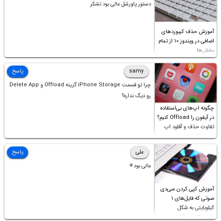
دستور پاورشل عالی بود تشکر
آموزش حذف کیبوردهای
اضافی در ویندوز ۱۰ از تمام
بخش‌ها
samy
پاسخ
چرا تو قسمت iPhone Storage گزینه Offload و Delete App
رو دیگ نداره؟
چگونه اپ‌های بی‌استفاده
در آیفون را Offload کنیم؟
تفاوت حذف و آفلود اپ
چیست؟
علی
پاسخ
عالی بود⚘
آموزش کپی کردن سی‌دی
صوتی که فایل‌های ۱
کیلوبایتی به شکل
شورت‌کات در آن موجود