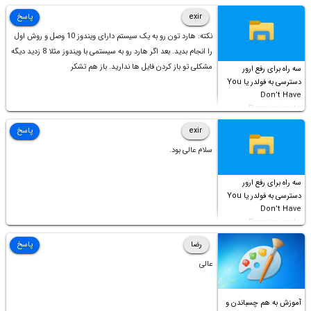
است!
exir
پاسخ
نکته: هارد تون رو به یک سیستم دارای ویندوز 10 وصل و روش اول
را انجام بدید. بعد اگر هارد رو به سیستمی با ویندوز مثلا 8 زدید دیگه
مشکلی تو باز کردن فایل ها ندارید. باز هم تشکر
سه راه برای رفع ارور
دسترسی به فولدر یا You
Don’t Have
Permission to
Access this folder
exir
پاسخ
سلام عالی بود.
سه راه برای رفع ارور
دسترسی به فولدر یا You
Don’t Have
Permission to
Access this folder
رضا
پاسخ
عالی
آموزش به هم چسباندن و