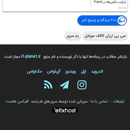
ترکیب عکس‌ها در Paint
ویندوز
۲۰۰ دیدگاه و پاسخ آخر
سی پی ارزان کالاف موبایل
رم سرور
it-planet.ir
بازنشر مطالب در رسانه‌ها تنها با ذکر نویسنده و نام منبع:
مجاز است.
اندروید
اپل
ویندوز
آی‌او‌اس
مک‌او‌اس
تبلیغات
تماس با ما
افیکس هاست
-
- میزبانی شده توسط سرورهای قدرتمند