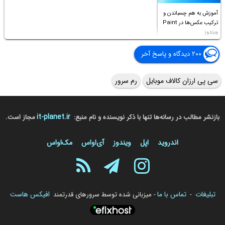
آموزش به هم چسباندن و
ترکیب عکس‌ها در Paint
ویندوز
۲۰۰ دیدگاه و پاسخ آخر
سی پی ارزان کالاف موبایل
رم سرور
it-planet.ir
بازنشر مطالب در رسانه‌ها تنها با ذکر نویسنده و نام منبع:
مجاز است.
اندروید
اپل
ویندوز
آی‌او‌اس
مک‌او‌اس
تبلیغات
تماس با ما
افیکس هاست
-
- میزبانی شده توسط سرورهای قدرتمند