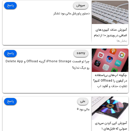
سروش
پاسخ
دستور پاورشل عالی بود تشکر
آموزش حذف کیبوردهای
اضافی در ویندوز ۱۰ از تمام
بخش‌ها
samy
پاسخ
چرا تو قسمت iPhone Storage گزینه Offload و Delete App
رو دیگ نداره؟
چگونه اپ‌های بی‌استفاده
در آیفون را Offload کنیم؟
تفاوت حذف و آفلود اپ
چیست؟
علی
پاسخ
عالی بود⚘
آموزش کپی کردن سی‌دی
صوتی که فایل‌های ۱