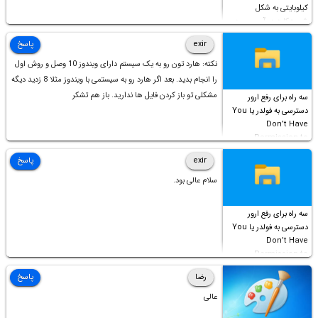
کیلوبایتی به شکل
شورت‌کات در آن موجود
است!
exir
پاسخ
نکته: هارد تون رو به یک سیستم دارای ویندوز 10 وصل و روش اول
را انجام بدید. بعد اگر هارد رو به سیستمی با ویندوز مثلا 8 زدید دیگه
مشکلی تو باز کردن فایل ها ندارید. باز هم تشکر
سه راه برای رفع ارور
دسترسی به فولدر یا You
Don’t Have
Permission to
Access this folder
exir
پاسخ
سلام عالی بود.
سه راه برای رفع ارور
دسترسی به فولدر یا You
Don’t Have
Permission to
Access this folder
رضا
پاسخ
عالی