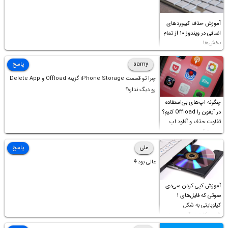
آموزش حذف کیبوردهای
اضافی در ویندوز ۱۰ از تمام
بخش‌ها
samy
پاسخ
چرا تو قسمت iPhone Storage گزینه Offload و Delete App
رو دیگ نداره؟
چگونه اپ‌های بی‌استفاده
در آیفون را Offload کنیم؟
تفاوت حذف و آفلود اپ
چیست؟
علی
پاسخ
عالی بود⚘
آموزش کپی کردن سی‌دی
صوتی که فایل‌های ۱
کیلوبایتی به شکل
شورت‌کات در آن موجود
است!