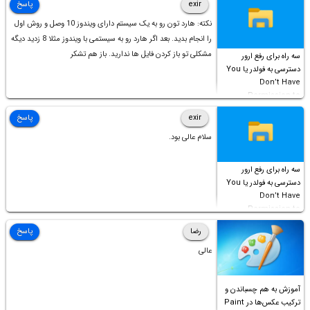
exir
پاسخ
نکته: هارد تون رو به یک سیستم دارای ویندوز 10 وصل و روش اول
را انجام بدید. بعد اگر هارد رو به سیستمی با ویندوز مثلا 8 زدید دیگه
مشکلی تو باز کردن فایل ها ندارید. باز هم تشکر
سه راه برای رفع ارور
دسترسی به فولدر یا You
Don’t Have
Permission to
Access this folder
exir
پاسخ
سلام عالی بود.
سه راه برای رفع ارور
دسترسی به فولدر یا You
Don’t Have
Permission to
Access this folder
رضا
پاسخ
عالی
آموزش به هم چسباندن و
ترکیب عکس‌ها در Paint