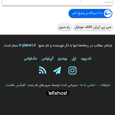
ویندوز
۲۰۰ دیدگاه و پاسخ آخر
سی پی ارزان کالاف موبایل
رم سرور
it-planet.ir
بازنشر مطالب در رسانه‌ها تنها با ذکر نویسنده و نام منبع:
مجاز است.
اندروید
اپل
ویندوز
آی‌او‌اس
مک‌او‌اس
تبلیغات
تماس با ما
افیکس هاست
-
- میزبانی شده توسط سرورهای قدرتمند