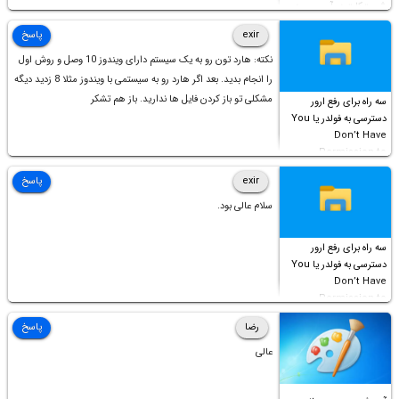
شورت‌کات در آن موجود
است!
exir
پاسخ
نکته: هارد تون رو به یک سیستم دارای ویندوز 10 وصل و روش اول
را انجام بدید. بعد اگر هارد رو به سیستمی با ویندوز مثلا 8 زدید دیگه
مشکلی تو باز کردن فایل ها ندارید. باز هم تشکر
سه راه برای رفع ارور
دسترسی به فولدر یا You
Don’t Have
Permission to
Access this folder
exir
پاسخ
سلام عالی بود.
سه راه برای رفع ارور
دسترسی به فولدر یا You
Don’t Have
Permission to
Access this folder
رضا
پاسخ
عالی