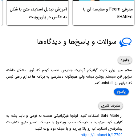
معرفی Feem و مقایسه آن با
آموزش تبدیل اسلاید، متن یا شکل
SHAREit
به عکس در پاورپوینت
d
سوالات و پاسخ‌ها و دیدگاه‌ها
جاوید
سلام من برای کارت گرافیکم آپدیت جدیدی نصب کردم که گویا مشکل داشته
درایور.الان سیستم روشن میشه ولی هیچگونه دسترسی به برنامه ها ندارم راهی نیس
که درایور رو unistall کنم.
پاسخ
علیرضا شیری
از Safe Mode استفاده کنید. اونجا غیرگرافیکی هست به نوعی و باید بشه یه
کارایی کرد. میتونید با دیسک نصب ویندوز یا دیسک تعمیر منوی تنظیمات
پیشرفته‌ی استارت‌آپ رو بالا بیارید و با سیف مود بوت کنید:
https://it-planet.ir/17700