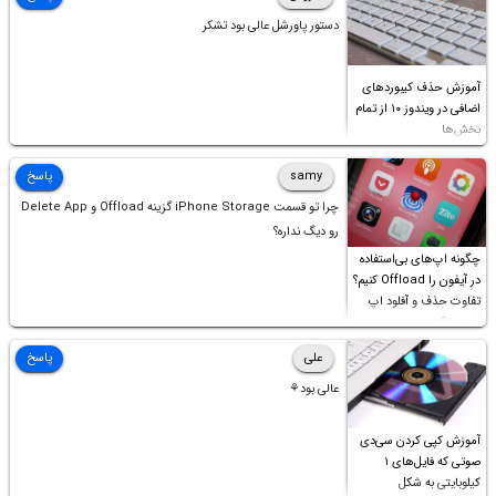
دستور پاورشل عالی بود تشکر
آموزش حذف کیبوردهای
اضافی در ویندوز ۱۰ از تمام
بخش‌ها
samy
پاسخ
چرا تو قسمت iPhone Storage گزینه Offload و Delete App
رو دیگ نداره؟
چگونه اپ‌های بی‌استفاده
در آیفون را Offload کنیم؟
تفاوت حذف و آفلود اپ
چیست؟
علی
پاسخ
عالی بود⚘
آموزش کپی کردن سی‌دی
صوتی که فایل‌های ۱
کیلوبایتی به شکل