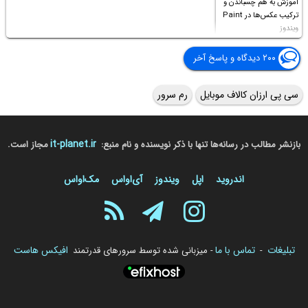
آموزش به هم چسباندن و
ترکیب عکس‌ها در Paint
ویندوز
۲۰۰ دیدگاه و پاسخ آخر
سی پی ارزان کالاف موبایل
رم سرور
it-planet.ir
بازنشر مطالب در رسانه‌ها تنها با ذکر نویسنده و نام منبع:
مجاز است.
اندروید
اپل
ویندوز
آی‌او‌اس
مک‌او‌اس
تبلیغات
تماس با ما
افیکس هاست
-
- میزبانی شده توسط سرورهای قدرتمند