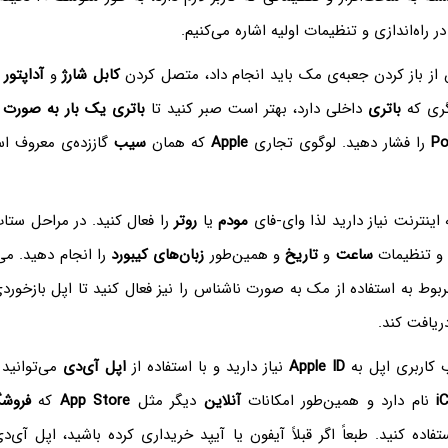
در راه‌اندازی و تنظیمات اولیه اشاره می‌کنیم.
از باز کردن جعبه‌ی مک باید انجام داد، متصل کردن
کابل شارژ
و
آداپتور
آ
گری که
باتری
داخلی دارد، بهتر است صبر کنید تا
باتری یک بار به صورت 
Po
را فشار دهید. لوگوی تجاری
Apple
که همان
سیب
گاززده‌ی معروف ا
 اینترنت نیاز دارید لذا وای-فای
مودم
یا
روتر
را فعال کنید. در مراحل ستا
 تنظیمات
ساعت
و
تاریخ
و همین‌طور
زبان‌های کیبورد
را انجام دهید. می‌
وط به استفاده از مک به صورت ناشناس را نیز فعال کنید تا اپل بازخوردی
یافت کند.
 کاربری اپل به
Apple ID
نیاز دارید و با استفاده از
اپل آی‌دی
می‌توانید
i
نام دارد و همین‌طور امکانات
آنلاین
دیگر مثل
App Store
که
فروشگ
اده کنید. طبعاً اگر قبلاً آیفون یا آیپد خریداری کرده باشید، اپل آی‌دی