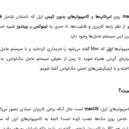
ma
روی
لپ‌تاپ‌ها
و
کامپیوترهای بدون کیس
اپل که نامشان شامل
k
ز نظر رابط کاربری و قابلیت‌ها، تا حدی به
لینوکس
و
ویندوز
شبیه است
ین این سیستم عامل‌ها وجود دارد.
امپیوترها
اپل
که Mac گفته می‌شود را خریداری کرده‌اید و با سیستم عامل
 سیاره‌ی آی‌تی همراه شوید تا پس از معرفی سیستم عامل مک‌او‌اس، ب
خته و با اپلیکیشن‌های اصلی مک‌او‌اس آشنا شویم.
ست؟
مپیوترهای اپل،
macOS
است حال آنکه برخی کاربران مبتدی تصور می‌کن
 خاص روی مک‌ها نصب کرده است! البته به کامپیوترهای اپل که سخ
 نامشان به طور دقیق، Mac است.