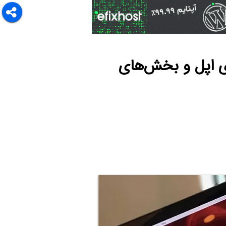
ک‌او‌اس، سیستم عامل MacBook و iMac های اپل و بخش‌های