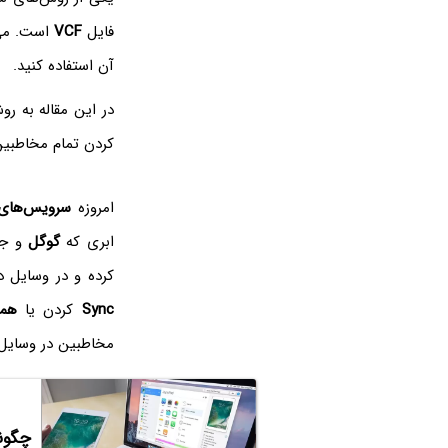
فایل
VCF
است. می‌
آن استفاده کنید.
در این مقاله به ر
کردن تمام مخاطبین به صورت یک فا
امروزه
سرویس‌های 
ابری که
گوگل
و جیم
کرده و در وسایل د
Sync
کردن یا
همگ
مخاطبین در وسایل
چگونه مخا