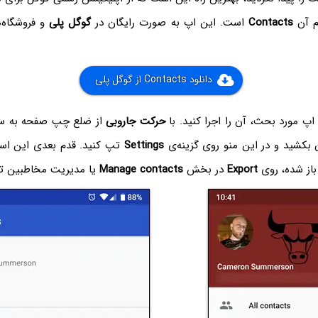
ام آن
Contacts
است. این اپ به صورت رایگان در
گوگل پلی
و فروشگاه‌
دانلود Contacts از گوگل پلی
 مورد بحث، آن را اجرا کنید. با
حرکت جاروبی
از ضلع چپ صفحه به س
ن بکشید و در این منو روی گزینه‌ی
Settings
تپ کنید. قدم بعدی این اس
باز شده، روی
Export
در بخش
Manage contacts
یا مدیریت مخاطبین ت