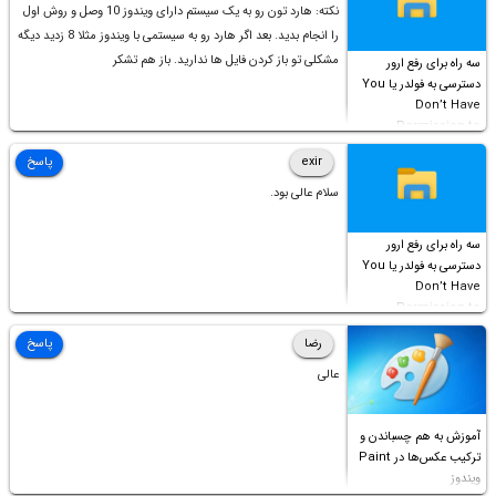
نکته: هارد تون رو به یک سیستم دارای ویندوز 10 وصل و روش اول
را انجام بدید. بعد اگر هارد رو به سیستمی با ویندوز مثلا 8 زدید دیگه
مشکلی تو باز کردن فایل ها ندارید. باز هم تشکر
سه راه برای رفع ارور
دسترسی به فولدر یا You
Don’t Have
Permission to
Access this folder
exir
پاسخ
سلام عالی بود.
سه راه برای رفع ارور
دسترسی به فولدر یا You
Don’t Have
Permission to
Access this folder
رضا
پاسخ
عالی
آموزش به هم چسباندن و
ترکیب عکس‌ها در Paint
ویندوز