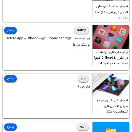
آموزش حذف کیبوردهای
اضافی در ویندوز ۱۰ از تمام
بخش‌ها
samy
پاسخ
چرا تو قسمت iPhone Storage گزینه Offload و Delete App
رو دیگ نداره؟
چگونه اپ‌های بی‌استفاده
در آیفون را Offload کنیم؟
تفاوت حذف و آفلود اپ
چیست؟
علی
پاسخ
عالی بود⚘
آموزش کپی کردن سی‌دی
صوتی که فایل‌های ۱
کیلوبایتی به شکل
شورت‌کات در آن موجود
است!
exir
پاسخ