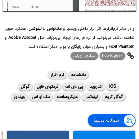
و در سایر نرم‌افزارها اگر ابزار داخلی ویندوز و
مک‌او‌اس
یا
لینوکس
، عملکرد خوبی
نداشته باشد، می‌توانید از نرم‌افزارهای ایجاد پی‌دی‌اف مثل
Adobe Acrobat
و
Foxit Phantom
و بسیاری موارد
رایگان
یا پولی دیگر استفاده کنید.
howtogeek
سیاره‌ی ‌آی‌تی
دانشنامه
نرم افزار
iOS
اندروید
پی دی اف
فرمتهای فایل
گوگل
گوگل کروم
لینوکس
مایکروسافت
مک او اس
ویندوز
مطالب مرتبط