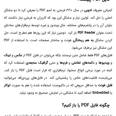
کمپانی معروف
ادوبی
در سال ۱۹۹۰ فرمتی به اسم PDF را معرفی کرد تا دو مشکل
اصلی را حل کند. اولین نیاز و مشکل این بود که کاربران به فرمتی نیاز داشتند که
بتوان آن را در پلتفرم‌های مختلف مثل ویندوز و غیره توسط نرم‌افزارهای ساده‌ای
تحت عنوان
PDF Reader‌
باز کرد. دومین نیاز که این روزها هم مطرح است، حل
کردن مشکل
به هم ریختگی
فونت و ساختار صفحات است. با استفاده از PDF
این مشکل نیز برطرف می‌شود.
فایل‌های PDF فقط شامل متن نیستند بلکه می‌توان در فایل PDF از
عکس
و
لینک
و
ویدیوها
و
دکمه‌های تعاملی
و
فرم‌ها
و حتی
گرافیک سه‌بعدی
استفاده کرد که
البته در مورد برخی انواع محتوا، نرم‌افزاری که قرار است فایل PDF را باز کند،
می‌بایست قابلیت‌های خاص را پشتیبانی کند. در فایل‌های پی‌دی‌اف می‌توانید
فایل فونت
یا حداقل حروفی که در داکیومنت استفاده شده را هم به صورت
توکار
یا
Embedded
اضافه کنید تا مشکلی در نمایش صحیح به وجود نیاید.
چگونه فایل PDF را باز کنیم؟
با توجه به اینکه فرمت PDF، بسیار محبوب است و کاملاً استانداردسازی شده،