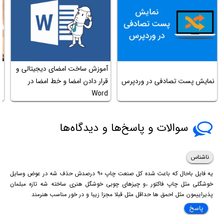
آموزش ساخت امضای دیجیتالی و
م
نمایش پست تصادفی در وردپرس
قرار دادن امضا و خط امضا در
و
Word
ا
سوالات و پاسخ‌ها و دیدگاه‌ها
ناشناس
یه فایل باحال که باعث شده کل صنعت چاپ ۹۰ درصدش حذف شه در عوض وسایل
خوشگلی مثل چاپ فاکتور ،و چیزهای چوبی خوشگل هنری ساخته شه تازه مبلمان
پذیراییمون مثل احمق ها حداقل مثل قبلا مجزا زیبا و در خور مناسب هنرمند
پاسخ