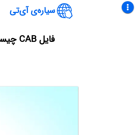
سیاره‌ی آی‌تی
فایل CAB چیست؟ چگونه محتویات CAB را استخراج یا نصب کنیم؟