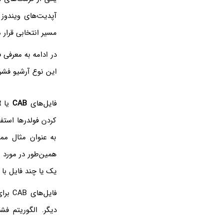
آپدیت‌های ویندوز 
مسیر انتخابی قرار م
در ادامه به معرفی فرمت CAB و روش استخر
این نوع آرشیو فشرده در ویندوز ۱۰ م
فایل‌های
CAB
یا
t
کردن فولدرها استفا
یک یا چند فایل با پسوند cab م
فایل‌های CAB برای
دیگر. الگوریتم فش