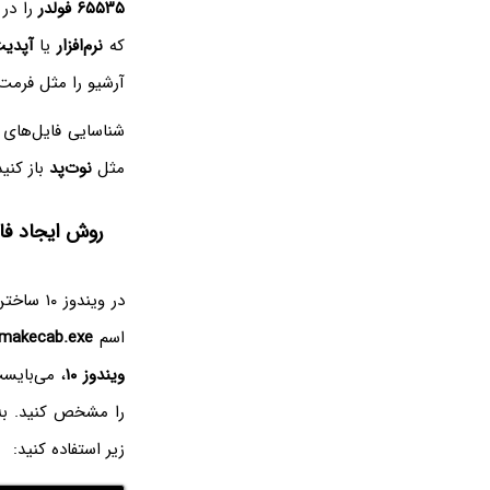
۶۵۵۳۵ فولدر
را در 
که
نرم‌افزار
یا
آپدی
آرشیو را مثل فرمت ZIP و RAR و غیره، باز ک
شناسایی فایل‌های
مثل
نوت‌پد
باز کنی
روش ایجاد فایل CAB در وین
در ویندوز ۱۰ ساختن فایل
اسم
makecab.exe
ویندوز ۱۰
، می‌بایس
را مشخص کنید. به
زیر استفاده کنید: