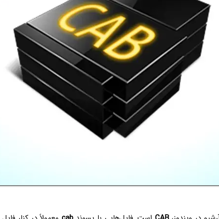
رشیو در ویندوز،
CAB
است. فایل‌هایی با پسوند
cab
معمولاً در کنار فایل 