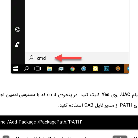
یام
UAC
، روی
Yes
کلیک کنید. در پنجره‌ی cmd که با
دسترسی ادمین
اجر
ده کنید.
ine /Add-Package /PackagePath:"PATH"