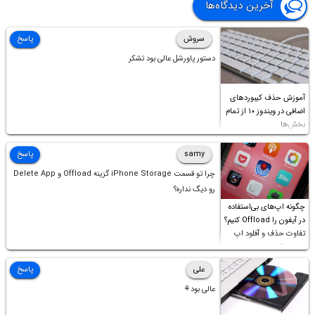
آخرین دیدگاه‌ها
سروش
پاسخ
دستور پاورشل عالی بود تشکر
آموزش حذف کیبوردهای
اضافی در ویندوز ۱۰ از تمام
بخش‌ها
samy
پاسخ
چرا تو قسمت iPhone Storage گزینه Offload و Delete App
رو دیگ نداره؟
چگونه اپ‌های بی‌استفاده
در آیفون را Offload کنیم؟
تفاوت حذف و آفلود اپ
چیست؟
علی
پاسخ
عالی بود⚘