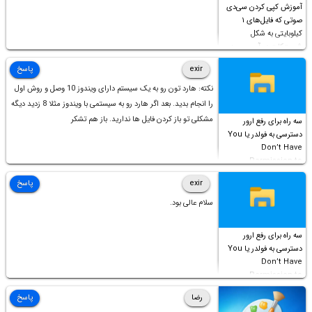
آموزش کپی کردن سی‌دی
صوتی که فایل‌های ۱
کیلوبایتی به شکل
شورت‌کات در آن موجود
است!
exir
پاسخ
نکته: هارد تون رو به یک سیستم دارای ویندوز 10 وصل و روش اول
را انجام بدید. بعد اگر هارد رو به سیستمی با ویندوز مثلا 8 زدید دیگه
مشکلی تو باز کردن فایل ها ندارید. باز هم تشکر
سه راه برای رفع ارور
دسترسی به فولدر یا You
Don’t Have
Permission to
Access this folder
exir
پاسخ
سلام عالی بود.
سه راه برای رفع ارور
دسترسی به فولدر یا You
Don’t Have
Permission to
Access this folder
رضا
پاسخ