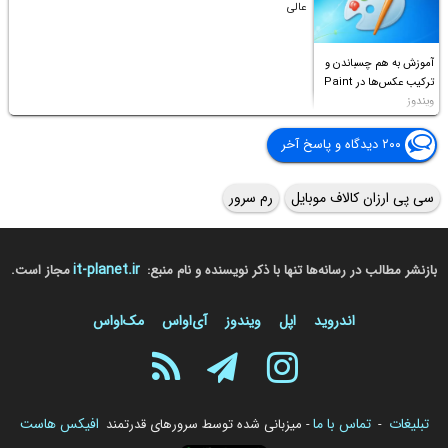
عالی
آموزش به هم چسباندن و
ترکیب عکس‌ها در Paint
ویندوز
۲۰۰ دیدگاه و پاسخ آخر
سی پی ارزان کالاف موبایل
رم سرور
it-planet.ir
بازنشر مطالب در رسانه‌ها تنها با ذکر نویسنده و نام منبع:
مجاز است.
اندروید
اپل
ویندوز
آی‌او‌اس
مک‌او‌اس
تبلیغات
تماس با ما
افیکس هاست
-
- میزبانی شده توسط سرورهای قدرتمند