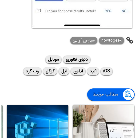
howtogeek
سیاره‌ی ‌آی‌تی
دنیای فناوری
موبایل
iOS
آیپد
آیفون
اپل
گوگل
وب گرد
مطالب مرتبط