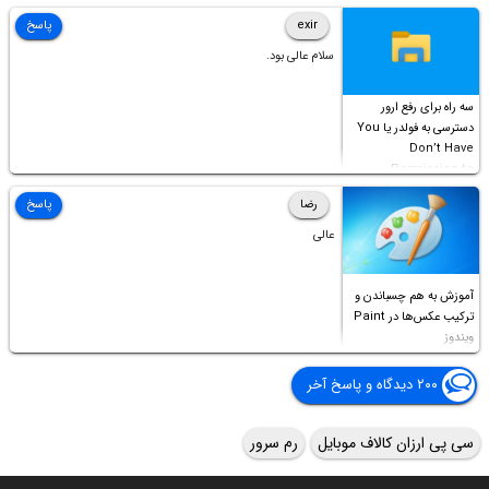
Access this folder
exir
پاسخ
سلام عالی بود.
سه راه برای رفع ارور
دسترسی به فولدر یا You
Don’t Have
Permission to
Access this folder
رضا
پاسخ
عالی
آموزش به هم چسباندن و
ترکیب عکس‌ها در Paint
ویندوز
۲۰۰ دیدگاه و پاسخ آخر
سی پی ارزان کالاف موبایل
رم سرور