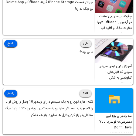
چرا تو قسمت iPhone Storage گزینه Offload و Delete App
رو دیگ نداره؟
چگونه اپ‌های بی‌استفاده
در آیفون را Offload کنیم؟
تفاوت حذف و آفلود اپ
چیست؟
علی
پاسخ
عالی بود⚘
آموزش کپی کردن سی‌دی
صوتی که فایل‌های ۱
کیلوبایتی به شکل
شورت‌کات در آن موجود
است!
exir
پاسخ
نکته: هارد تون رو به یک سیستم دارای ویندوز 10 وصل و روش اول
را انجام بدید. بعد اگر هارد رو به سیستمی با ویندوز مثلا 8 زدید دیگه
مشکلی تو باز کردن فایل ها ندارید. باز هم تشکر
سه راه برای رفع ارور
دسترسی به فولدر یا You
Don’t Have
Permission to