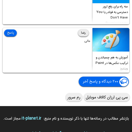
سه راه برای رفع ارور
دسترسی به فولدر یا You
Don’t Have
Permission to
Access this folder
رضا
پاسخ
عالی
آموزش به هم چسباندن و
ترکیب عکس‌ها در Paint
ویندوز
۲۰۰ دیدگاه و پاسخ آخر
سی پی ارزان کالاف موبایل
رم سرور
it-planet.ir
بازنشر مطالب در رسانه‌ها تنها با ذکر نویسنده و نام منبع:
مجاز است.