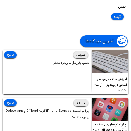
ایمیل:
آخرین دیدگاه‌ها
سروش
پاسخ
دستور پاورشل عالی بود تشکر
آموزش حذف کیبوردهای
اضافی در ویندوز ۱۰ از تمام
بخش‌ها
samy
پاسخ
چرا تو قسمت iPhone Storage گزینه Offload و Delete App
رو دیگ نداره؟
چگونه اپ‌های بی‌استفاده
در آیفون را Offload کنیم؟