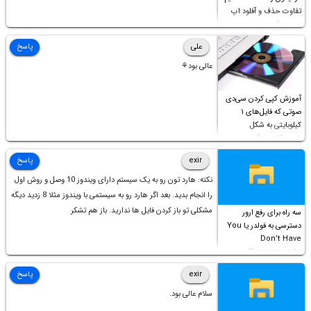
تفاوت حذف و آفلود اپ
چیست؟
علی
پاسخ
عالی بود⚘
آموزش کپی کردن سی‌دی
صوتی که فایل‌های ۱
کیلوبایتی به شکل
شورت‌کات در آن موجود
است!
exir
پاسخ
نکته: هارد تون رو به یک سیستم دارای ویندوز 10 وصل و روش اول
را انجام بدید. بعد اگر هارد رو به سیستمی با ویندوز مثلا 8 زدید دیگه
مشکلی تو باز کردن فایل ها ندارید. باز هم تشکر
سه راه برای رفع ارور
دسترسی به فولدر یا You
Don’t Have
Permission to
Access this folder
exir
پاسخ
سلام عالی بود.