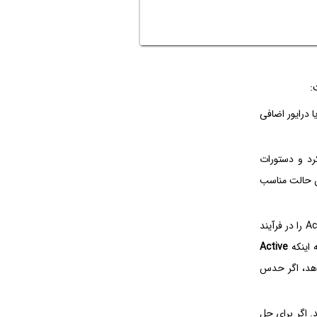
 درایور اضافی
د پرامپت یا همان cmd استفاده کرد و دستورات
، به cmd نیاز داشته باشید، این حالت مناسب
: در این حالت سیف مود، ویندوز سرویس Active Directory را در فرآیند
 اینکه
Active
‌دهد، اگر حدس
. اگر برای حل