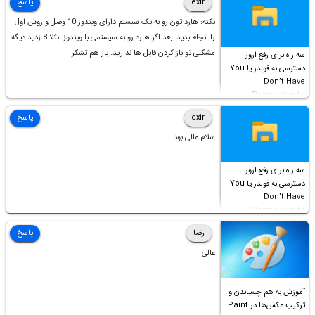
exir
پاسخ
نکته: هارد تون رو به یک سیستم دارای ویندوز 10 وصل و روش اول
را انجام بدید. بعد اگر هارد رو به سیستمی با ویندوز مثلا 8 زدید دیگه
مشکلی تو باز کردن فایل ها ندارید. باز هم تشکر
سه راه برای رفع ارور
دسترسی به فولدر یا You
Don’t Have
Permission to
Access this folder
exir
پاسخ
سلام عالی بود.
سه راه برای رفع ارور
دسترسی به فولدر یا You
Don’t Have
Permission to
Access this folder
رضا
پاسخ
عالی
آموزش به هم چسباندن و
ترکیب عکس‌ها در Paint