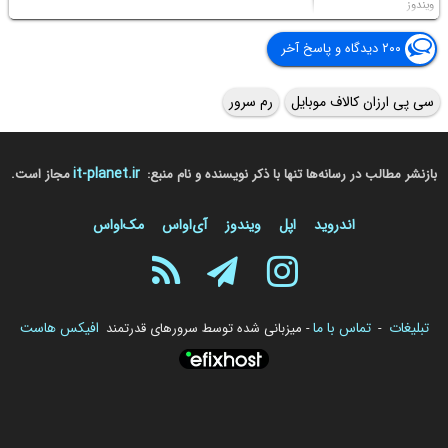
ویندوز
۲۰۰ دیدگاه و پاسخ آخر
سی پی ارزان کالاف موبایل
رم سرور
it-planet.ir
بازنشر مطالب در رسانه‌ها تنها با ذکر نویسنده و نام منبع:
مجاز است.
اندروید
اپل
ویندوز
آی‌او‌اس
مک‌او‌اس
تبلیغات
تماس با ما
افیکس هاست
-
- میزبانی شده توسط سرورهای قدرتمند