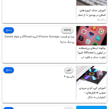
آموزش حذف کیبوردهای
اضافی در ویندوز ۱۰ از تمام
بخش‌ها
samy
پاسخ
چرا تو قسمت iPhone Storage گزینه Offload و Delete App
رو دیگ نداره؟
چگونه اپ‌های بی‌استفاده
در آیفون را Offload کنیم؟
تفاوت حذف و آفلود اپ
چیست؟
علی
پاسخ
عالی بود⚘
آموزش کپی کردن سی‌دی
صوتی که فایل‌های ۱
کیلوبایتی به شکل
شورت‌کات در آن موجود
است!