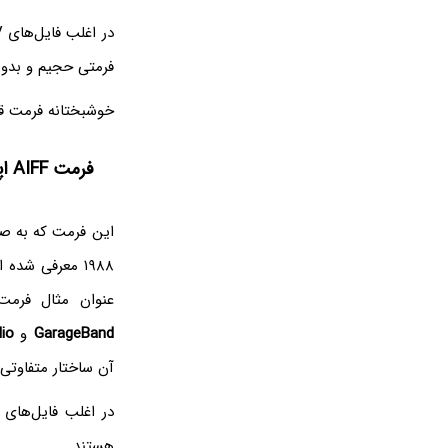
فرمتی حجیم و بدو
خوشبختانه فرمت قدیم
فرمت AIFF اپل
این فرمت که به ص
۱۹۸۸ معرفی شد
عنوان مثال فرم
GarageBand
و
io
آن ساختار متفاوتی 
هستند.