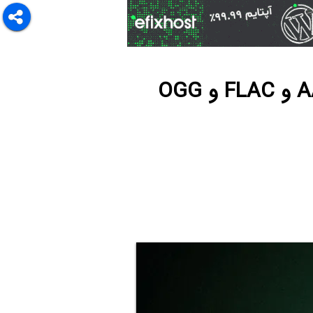
آشنایی با محبوب‌ترین فرمت‌های فایل صوتی: MP3 و AAC و FLAC و OGG