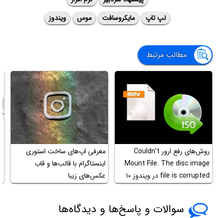
لپ تاپ
مایکروسافت
موس
ویندوز
مطالب مرتبط
روش‌های رفع ارور Couldn’t
معرفی اپ‌های ساخت استوری
م
Mount File. The disc image
اینستاگرام با قالب‌ها و قاب
م
file is corrupted در ویندوز ۱۰
عکس‌های زیبا
CR
سوالات و پاسخ‌ها و دیدگاه‌ها