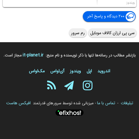
ویندوز
۲۰۰ دیدگاه و پاسخ آخر
سی پی ارزان کالاف موبایل
رم سرور
it-planet.ir
بازنشر مطالب در رسانه‌ها تنها با ذکر نویسنده و نام منبع:
مجاز است.
اندروید
اپل
ویندوز
آی‌او‌اس
مک‌او‌اس
تبلیغات
تماس با ما
افیکس هاست
-
- میزبانی شده توسط سرورهای قدرتمند