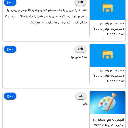
exir
پاسخ
نکته: هارد تون رو به یک سیستم دارای ویندوز 10 وصل و روش اول
را انجام بدید. بعد اگر هارد رو به سیستمی با ویندوز مثلا 8 زدید دیگه
مشکلی تو باز کردن فایل ها ندارید. باز هم تشکر
سه راه برای رفع ارور
دسترسی به فولدر یا You
Don’t Have
Permission to
Access this folder
exir
پاسخ
سلام عالی بود.
سه راه برای رفع ارور
دسترسی به فولدر یا You
Don’t Have
Permission to
Access this folder
رضا
پاسخ
عالی
آموزش به هم چسباندن و
ترکیب عکس‌ها در Paint