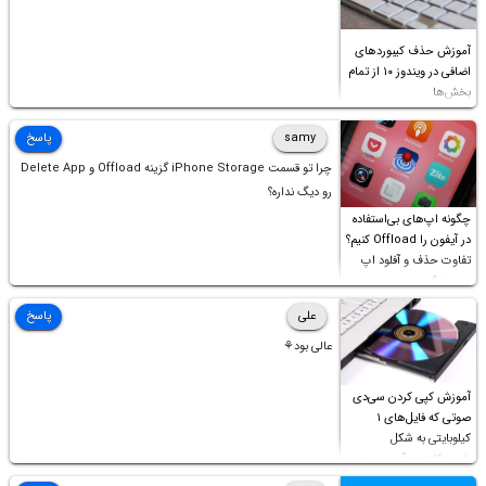
آموزش حذف کیبوردهای
اضافی در ویندوز ۱۰ از تمام
بخش‌ها
samy
پاسخ
چرا تو قسمت iPhone Storage گزینه Offload و Delete App
رو دیگ نداره؟
چگونه اپ‌های بی‌استفاده
در آیفون را Offload کنیم؟
تفاوت حذف و آفلود اپ
چیست؟
علی
پاسخ
عالی بود⚘
آموزش کپی کردن سی‌دی
صوتی که فایل‌های ۱
کیلوبایتی به شکل
شورت‌کات در آن موجود
است!