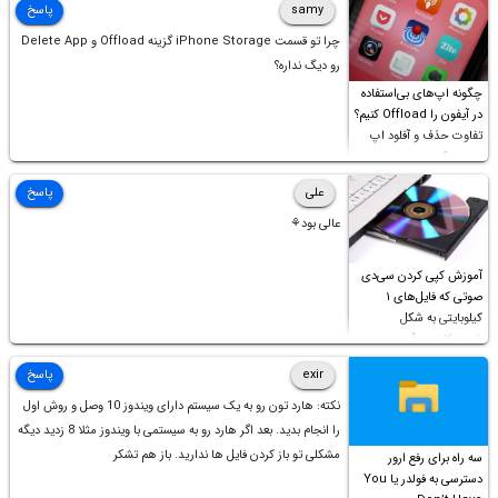
samy
پاسخ
چرا تو قسمت iPhone Storage گزینه Offload و Delete App
رو دیگ نداره؟
چگونه اپ‌های بی‌استفاده
در آیفون را Offload کنیم؟
تفاوت حذف و آفلود اپ
چیست؟
علی
پاسخ
عالی بود⚘
آموزش کپی کردن سی‌دی
صوتی که فایل‌های ۱
کیلوبایتی به شکل
شورت‌کات در آن موجود
است!
exir
پاسخ
نکته: هارد تون رو به یک سیستم دارای ویندوز 10 وصل و روش اول
را انجام بدید. بعد اگر هارد رو به سیستمی با ویندوز مثلا 8 زدید دیگه
مشکلی تو باز کردن فایل ها ندارید. باز هم تشکر
سه راه برای رفع ارور
دسترسی به فولدر یا You