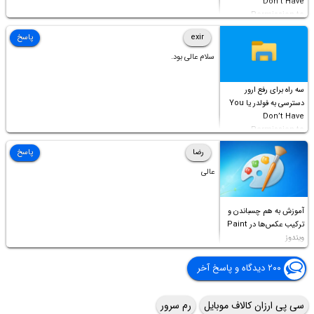
Don’t Have
Permission to
Access this folder
exir
پاسخ
سلام عالی بود.
سه راه برای رفع ارور
دسترسی به فولدر یا You
Don’t Have
Permission to
Access this folder
رضا
پاسخ
عالی
آموزش به هم چسباندن و
ترکیب عکس‌ها در Paint
ویندوز
۲۰۰ دیدگاه و پاسخ آخر
سی پی ارزان کالاف موبایل
رم سرور