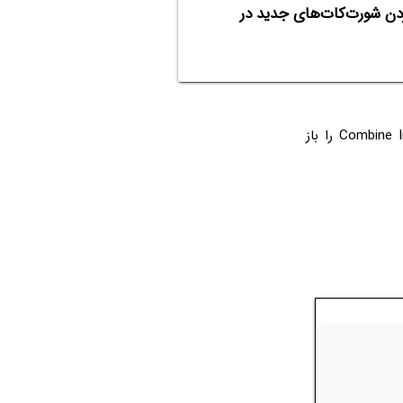
Allow Untrusted Shor برای نصب کردن شورت‌کات‌های جدید در
پس از فعالسازی گزینه‌ی Allow Untrusted Shortcuts، صفحه‌ی دانلود شورت‌کات Combine Images را باز