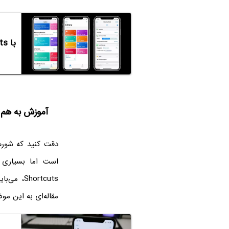
با Siri Shortcuts یا شورت‌کات‌های دستیار صوتی آیفون و آیپد آشنا شوید
آموزش به هم چسبا
است اما بسیاری ا
hortcuts
مقاله‌ای به این مو