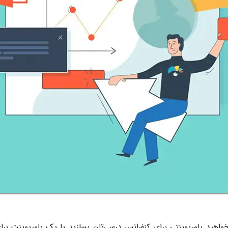
خواهید پاورپوینتی برای کنفرانس درسی‌تان بسازید یا یک پاورپوینت برا