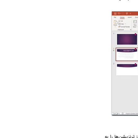
Transi کلیک کنید و از گروه Transition to This Slide یکی از ترنزیشن‌ها را به