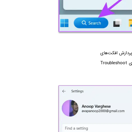
مشکلات کارت صدا و پردازش افکت‌های
صوتی، انتخاب گزینه‌ی System و سپس اسکرول کردن در سمت راست صفحه و کلیک روی Troubleshoot