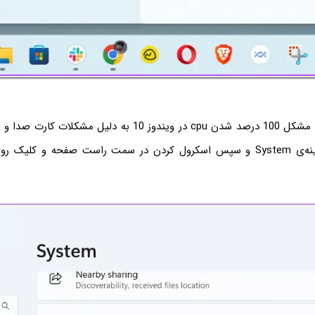
گام بعدی برای حل مشکل 100 درصد شدن cpu در ویندوز 10 به دلیل 