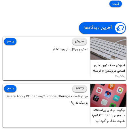
آخرین دیدگاه‌ها
سروش
پاسخ
دستور پاورشل عالی بود تشکر
آموزش حذف کیبوردهای
اضافی در ویندوز ۱۰ از تمام
بخش‌ها
samy
پاسخ
چرا تو قسمت iPhone Storage گزینه Offload و Delete App
رو دیگ نداره؟
چگونه اپ‌های بی‌استفاده
در آیفون را Offload کنیم؟
تفاوت حذف و آفلود اپ
چیست؟