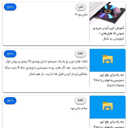
علی
پاسخ
عالی بود⚘
آموزش کپی کردن سی‌دی
صوتی که فایل‌های ۱
کیلوبایتی به شکل
شورت‌کات در آن موجود
است!
exir
پاسخ
نکته: هارد تون رو به یک سیستم دارای ویندوز 10 وصل و روش اول
را انجام بدید. بعد اگر هارد رو به سیستمی با ویندوز مثلا 8 زدید دیگه
مشکلی تو باز کردن فایل ها ندارید. باز هم تشکر
سه راه برای رفع ارور
دسترسی به فولدر یا You
Don’t Have
Permission to
Access this folder
exir
پاسخ
سلام عالی بود.
سه راه برای رفع ارور
دسترسی به فولدر یا You