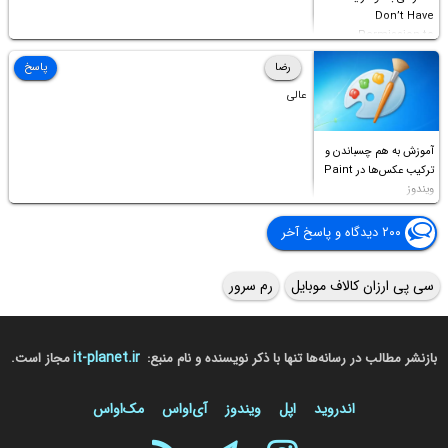
Don’t Have
Permission to
Access this folder
رضا
پاسخ
عالی
آموزش به هم چسباندن و
ترکیب عکس‌ها در Paint
ویندوز
۲۰۰ دیدگاه و پاسخ آخر
سی پی ارزان کالاف موبایل
رم سرور
it-planet.ir
بازنشر مطالب در رسانه‌ها تنها با ذکر نویسنده و نام منبع:
مجاز است.
اندروید
اپل
ویندوز
آی‌او‌اس
مک‌او‌اس