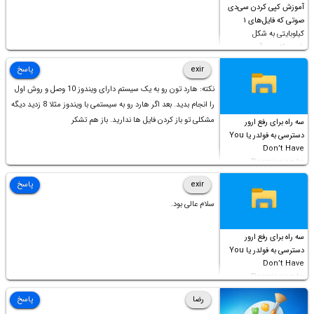
آموزش کپی کردن سی‌دی
صوتی که فایل‌های ۱
کیلوبایتی به شکل
شورت‌کات در آن موجود
است!
exir
پاسخ
نکته: هارد تون رو به یک سیستم دارای ویندوز 10 وصل و روش اول
را انجام بدید. بعد اگر هارد رو به سیستمی با ویندوز مثلا 8 زدید دیگه
مشکلی تو باز کردن فایل ها ندارید. باز هم تشکر
سه راه برای رفع ارور
دسترسی به فولدر یا You
Don’t Have
Permission to
Access this folder
exir
پاسخ
سلام عالی بود.
سه راه برای رفع ارور
دسترسی به فولدر یا You
Don’t Have
Permission to
Access this folder
رضا
پاسخ