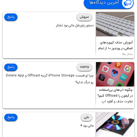
آخرین دیدگاه‌ها
سروش
پاسخ
دستور پاورشل عالی بود تشکر
آموزش حذف کیبوردهای
اضافی در ویندوز ۱۰ از تمام
بخش‌ها
samy
پاسخ
چرا تو قسمت iPhone Storage گزینه Offload و Delete App
رو دیگ نداره؟
چگونه اپ‌های بی‌استفاده
در آیفون را Offload کنیم؟
تفاوت حذف و آفلود اپ
چیست؟
علی
پاسخ
عالی بود⚘