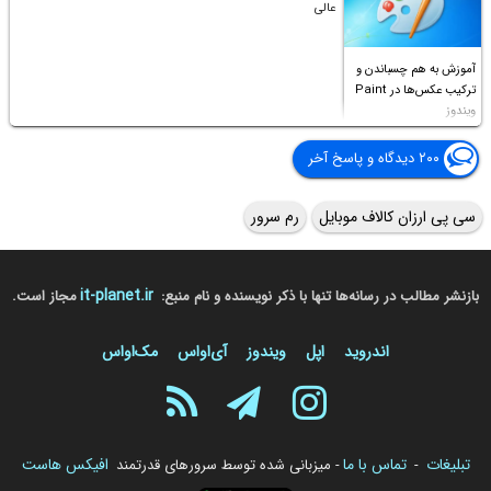
عالی
آموزش به هم چسباندن و
ترکیب عکس‌ها در Paint
ویندوز
۲۰۰ دیدگاه و پاسخ آخر
سی پی ارزان کالاف موبایل
رم سرور
it-planet.ir
بازنشر مطالب در رسانه‌ها تنها با ذکر نویسنده و نام منبع:
مجاز است.
اندروید
اپل
ویندوز
آی‌او‌اس
مک‌او‌اس
تبلیغات
تماس با ما
افیکس هاست
-
- میزبانی شده توسط سرورهای قدرتمند