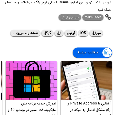
این بار با تپ کردن روی آیکون
Minus
یا
منفی قرمز رنگ
، می‌توانید ویجت‌ها را
حذف کنید.
makeuseof
سیاره‌ی آی‌تی
موبایل
iOS
آیفون
اپل
گوگل
نقشه و مسیریابی
مطالب مرتبط
آشنایی با Private Address و
اموزش حذف برنامه های
رفع مشکل اتصال به شبکه در
مایکروسافت استور در ویندوز 10 و